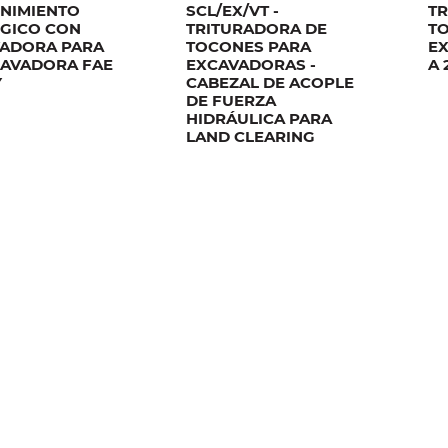
NIMIENTO
SCL/EX/VT -
T
GICO CON
TRITURADORA DE
T
VADORA PARA
TOCONES PARA
EX
CAVADORA FAE
EXCAVADORAS -
A 
Y
CABEZAL DE ACOPLE
DE FUERZA
HIDRÁULICA PARA
LAND CLEARING