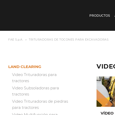
PRODUCTOS
FAE S.p.A.
TRITURADORAS DE TOCONES PARA EXCAVADORAS
VIDE
LAND CLEARING
Video Trituradoras para
tractores
Video Subsoladoras para
tractores
Video Trituradoras de piedras
para tractores
VÍDEO
Video Multifunción para