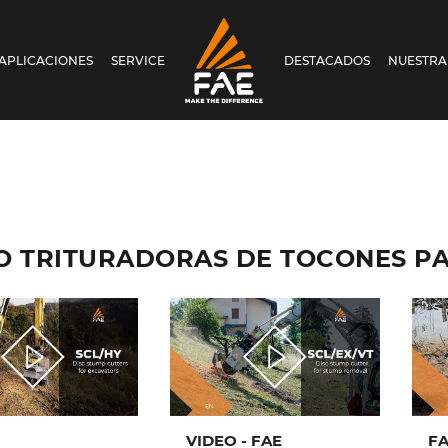
APLICACIONES
SERVICE
DESTACADOS
NUESTRA
FAE S.P.A.
O TRITURADORAS DE TOCONES P
VIDEO - FAE
FA