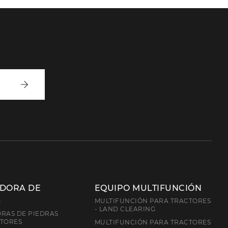
Inscríbete
ADORA DE
EQUIPO MULTIFUNCIÓN
S
MULTIFUNCIÓN PARA TRACTORES
- LAND CLEARING
RAS DE PIEDRAS
CTORES
MULTIFUNCIÓN PARA TRACTORES