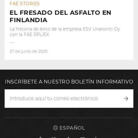
FAE STORIES
EL FRESADO DEL ASFALTO EN
FINLANDIA
La historia de éxito de la empresa ESV Urakointi Oy
con la FAE RPL/EX
27 de junio de 2025
INSCRÍBETE A NUESTRO BOLETÍN INFORMATIVO
Inscr
ESPAÑOL