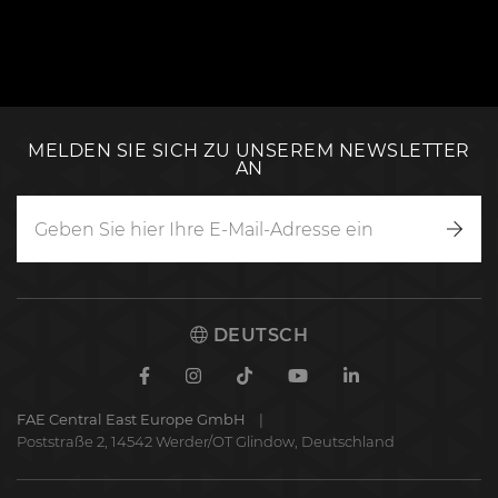
MELDEN SIE SICH ZU UNSEREM NEWSLETTER
AN
Anm
DEUTSCH
Facebook
Instagram
TikTok
Youtube
Linkedin
FAE Central East Europe GmbH
Poststraße 2, 14542 Werder/OT Glindow, Deutschland