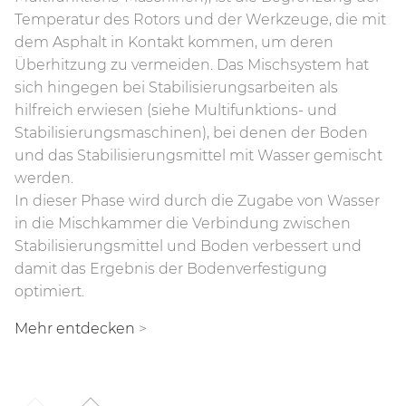
von der Traktorkabine aus hydraulisch verstellbar.
Leistungsübertragung auf den Rotor verbessert
Temperatur des Rotors und der Werkzeuge, die mit
Einstellungen, Diagnostik und Betriebszustand der
Das Volumen der Kammer ist variabel: Je höher die
und gleichzeitig der Leistungsbedarf des Antriebs
dem Asphalt in Kontakt kommen, um deren
Maschine.
Arbeitstiefe, desto größer das Volumen der
verringert. Der mit Zahnradgetriebe ausgestattete
Überhitzung zu vermeiden. Das Mischsystem hat
Kammer.
Antrieb ist äußerst robust, verringert den
Mehr entdecken
>
sich hingegen bei Stabilisierungsarbeiten als
Wartungsaufwand und ist ideal für Arbeiten mit
Im Vergleich mit einer Maschine, die mit dem
hilfreich erwiesen (siehe Multifunktions- und
sehr hohen Drehmomenten geeignet.
Rahmen in den Boden eindringt, reduziert die
Stabilisierungsmaschinen), bei denen der Boden
Kammer mit variabler Geometrie die Traktionskräfte
Mehr entdecken
>
und das Stabilisierungsmittel mit Wasser gemischt
und sorgt für einen geringeren Kraftstoffverbrauch,
werden.
eine erhöhte Betriebsgeschwindigkeit und somit
In dieser Phase wird durch die Zugabe von Wasser
eine größere Zeitersparnis.
in die Mischkammer die Verbindung zwischen
Stabilisierungsmittel und Boden verbessert und
Mehr entdecken
>
damit das Ergebnis der Bodenverfestigung
optimiert.
Mehr entdecken
>