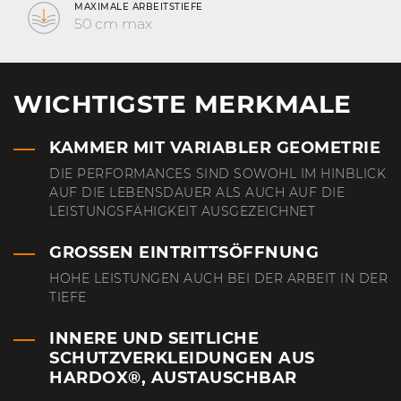
gewünschte Korngröße des bearbeiteten Materials.
MAXIMALE ARBEITSTIEFE
50 cm max
WICHTIGSTE MERKMALE
KAMMER MIT VARIABLER GEOMETRIE
DIE PERFORMANCES SIND SOWOHL IM HINBLICK
AUF DIE LEBENSDAUER ALS AUCH AUF DIE
LEISTUNGSFÄHIGKEIT AUSGEZEICHNET
GROSSEN EINTRITTSÖFFNUNG
HOHE LEISTUNGEN AUCH BEI DER ARBEIT IN DER
TIEFE
INNERE UND SEITLICHE
SCHUTZVERKLEIDUNGEN AUS
HARDOX®, AUSTAUSCHBAR