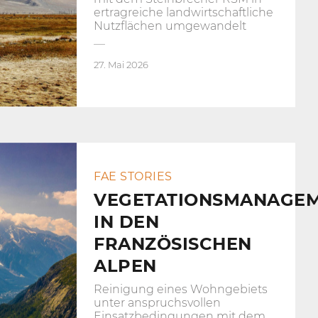
ertragreiche landwirtschaftliche
Nutzflächen umgewandelt
27. Mai 2026
FAE STORIES
VEGETATIONSMANAGE
IN DEN
FRANZÖSISCHEN
ALPEN
Reinigung eines Wohngebiets
unter anspruchsvollen
Einsatzbedingungen mit dem