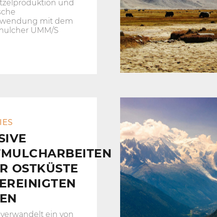
tzelproduktion und
sche
rwendung mit dem
mulcher UMM/S
IES
SIVE
TMULCHARBEITEN
R OSTKÜSTE
EREINIGTEN
TEN
 verwandelt ein von