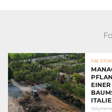
Fo
FAE STOR
MANA
PFLA
EINER
BAUM
ITALI
Volumenre