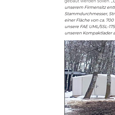
gebaut werden sollen. „
U
unserem Firmensitz entf
Stammdurchmesser, Strä
einer Fläche von ca. 70
unsere FAE
UML/SSL-175
unseren Kompaktlader ang