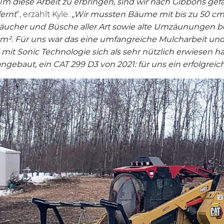
m diese Arbeit zu erbringen, sind wir nach Gibbons ge
ernt
“, erzählt Kyle.
„Wir mussten Bäume mit bis zu 50 cm 
ucher und Büsche aller Art sowie alte Umzäunungen be
0 m². Für uns war das eine umfangreiche Mulcharbeit un
mit Sonic Technologie sich als sehr nützlich erwiesen ha
ebaut, ein CAT 299 D3 von 2021: für uns ein erfolgreich