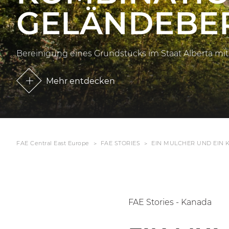
GELÄNDEBE
Bereinigung eines Grundstücks im Staat Alberta mi
Mehr entdecken
FAE Central East Europe
FAE STORIES
EIN MULCHER UND EIN 
FAE Stories - Kanada