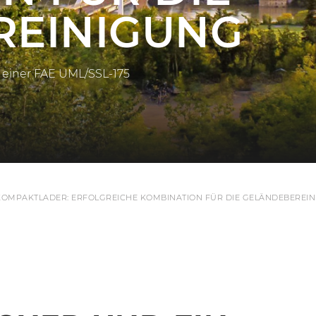
REINIGUNG
t einer FAE UML/SSL-175
KOMPAKTLADER: ERFOLGREICHE KOMBINATION FÜR DIE GELÄNDEBEREI