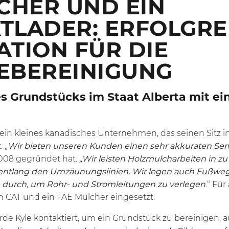
CHER UND EIN
TLADER: ERFOLGRE
TION FÜR DIE
EBEREINIGUNG
s Grundstücks im Staat Alberta mit ei
 ein kleines kanadisches Unternehmen, das seinen Sitz i
. „
Wir bieten unseren Kunden einen sehr akkuraten Serv
008 gegründet hat.
„Wir leisten Holzmulcharbeiten in z
entlang den Umzäunungslinien. Wir legen auch Fußweg
e durch, um Rohr- und Stromleitungen zu verlegen
.“ Fü
n CAT und ein FAE Mulcher eingesetzt.
rde Kyle kontaktiert, um ein Grundstück zu bereinige