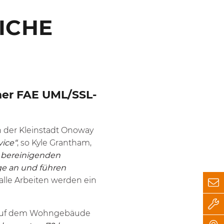
ICHE
ner FAE UML/SSL-
n der Kleinstadt Onoway
ice“
, so Kyle Grantham,
u bereinigenden
e an und führen
r alle Arbeiten werden ein
n, auf dem Wohngebäude