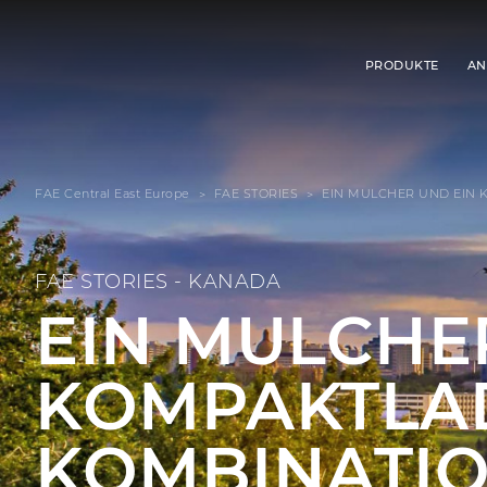
PRODUKTE
AN
FAE Central East Europe
FAE STORIES
EIN MULCHER UND EIN 
FAE STORIES - KANADA
EIN MULCHE
KOMPAKTLAD
KOMBINATIO