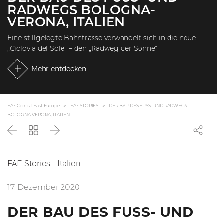
ADWEGS BOLOGNA-V
ERONA, ITALIEN
Eine stillgelegte Bahntrasse verwandelt sich in die neue
„Ciclovia del Sole“ – den „Radweg der Sonne“
Mehr entdecken
FAE Central East Europe
FAE STORIES
DER BAU DES FUSS- UND RADWEGS B
OLOGNA-VERONA, ITALIEN
Zurück
Zurück
Weiter
zur
Liste
FAE Stories - Italien
17. Dezember 2020
DER BAU DES FUSS- UND R