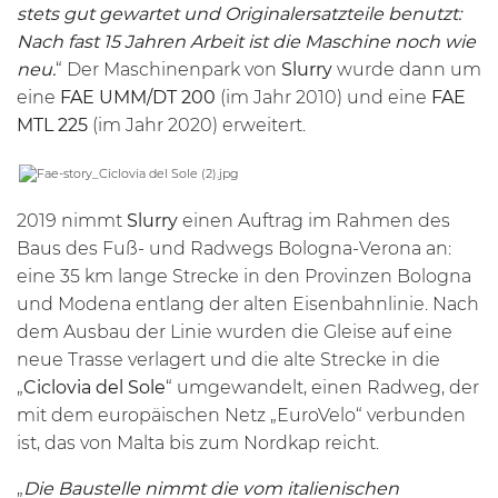
stets gut gewartet und Originalersatzteile benutzt:
Nach fast 15 Jahren Arbeit ist die Maschine noch wie
neu.
“ Der Maschinenpark von
Slurry
wurde dann um
eine
FAE
UMM/DT
200
(im Jahr 2010) und eine
FAE
MTL
225
(im Jahr 2020) erweitert.
2019 nimmt
Slurry
einen Auftrag im Rahmen des
Baus des Fuß- und Radwegs Bologna-Verona an:
eine 35 km lange Strecke in den Provinzen Bologna
und Modena entlang der alten Eisenbahnlinie. Nach
dem Ausbau der Linie wurden die Gleise auf eine
neue Trasse verlagert und die alte Strecke in die
„
Ciclovia del Sole
“ umgewandelt, einen Radweg, der
mit dem europäischen Netz „EuroVelo“ verbunden
ist, das von Malta bis zum Nordkap reicht.
„
Die Baustelle nimmt die vom italienischen