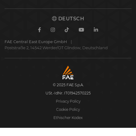
DEUTSCH
Facebook
Instagram
TikTok
Youtube
Linkedin
FAE Central East Europe GmbH
Poststraße 2, 14542 Werder/OT Glindow, Deutschland
FAE
S.p.A.
© 2025 FAE S.p.A.
USt.-IdNr. IT01942570225
Privacy Policy
Cookie Policy
Ethischer Kodex