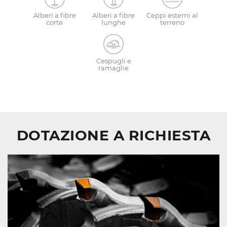
Alberi a fibre
Alberi a fibre
Ceppi esterni al
corte
lunghe
terreno
Cespugli e
ramaglie
DOTAZIONE A RICHIESTA