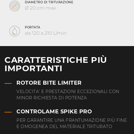
DIAMETRO DI TRITURAZIONE
Ø 20 cm max
PORTATA
da 120 a 210 L/min
CARATTERISTICHE PIÙ
IMPORTANTI
ROTORE BITE LIMITER
VELOCITA’ E PRESTAZIONI ECCEZIONALI CON
MINOR RICHIESTA DI POTENZA
CONTROLAME SPIKE PRO
PER GARANTIRE UNA FRANTUMAZIONE PIÙ FINE
E OMOGENEA DEL MATERIALE TRITURATO