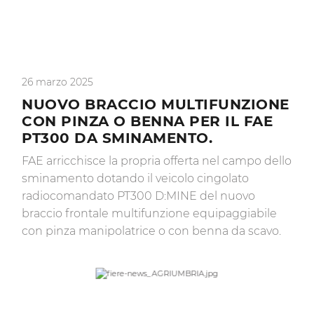
26 marzo 2025
NUOVO BRACCIO MULTIFUNZIONE
CON PINZA O BENNA PER IL FAE
PT300 DA SMINAMENTO.
FAE arricchisce la propria offerta nel campo dello
sminamento dotando il veicolo cingolato
radiocomandato PT300 D:MINE del nuovo
braccio frontale multifunzione equipaggiabile
con pinza manipolatrice o con benna da scavo.