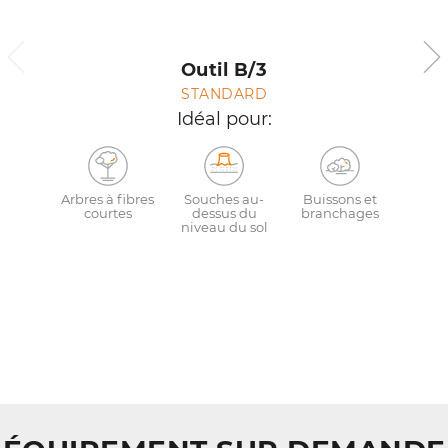
Outil B/3
STANDARD
Idéal pour:
Arbres à fibres
Souches au-
Buissons et
courtes
dessus du
branchages
niveau du sol