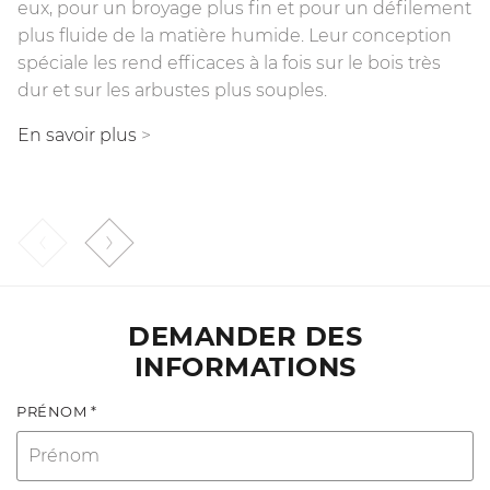
eux, pour un broyage plus fin et pour un défilement
charge et absorbent le recul dû à une éventuelle
plus fluide de la matière humide. Leur conception
surcharge de la tête. Les joints hydrodynamiques
spéciale les rend efficaces à la fois sur le bois très
sont constitués de roues opposées et d'un fluide
dur et sur les arbustes plus souples.
hydraulique qui transmet le mouvement.
En savoir plus
En savoir plus
>
>
DEMANDER DES
INFORMATIONS
PRÉNOM *