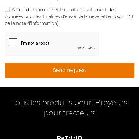
J'accorde mon consentement au traitement des
données pour les finalités d'envoi de la newsletter (point 2.3
de la
note d'information
)
Send request
Tous les produits pour: Broyeurs
pour tracteurs
PaTriziO