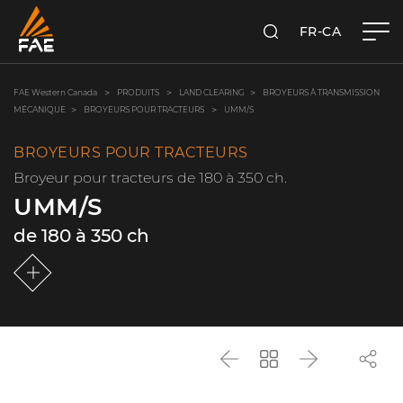
FR-CA
RECHERCHER
FAE WESTERN CANADA LTD
FAE Western Canada
PRODUITS
LAND CLEARING
BROYEURS À TRANSMISSION
MÉCANIQUE
BROYEURS POUR TRACTEURS
UMM/S
BROYEURS POUR TRACTEURS
Broyeur pour tracteurs de 180 à 350 ch.
UMM/S
de 180 à 350 ch
Précédent
Revenir
Suivant
à
la