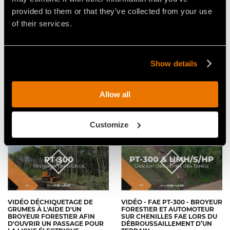
provided to them or that they’ve collected from your use
of their services.
Show details
VIDÉO - FAE PT300 -
VIDEO - FAE PT-300 -
AUTOMOTEUR SUR CHENILLES
L’AUTOMOTEUR SUR
AVEC BROYEUR FORESTIER -
CHENILLES PRÊT À TOUT
Allow all
ÉLIMINATION DES
BROUSSAILLES À COCHRANE,
ALBERTA (CANADA)
Customize
VIDÉO DÉCHIQUETAGE DE
VIDÉO - FAE PT-300 - BROYEUR
GRUMES À L'AIDE D'UN
FORESTIER ET AUTOMOTEUR
BROYEUR FORESTIER AFIN
SUR CHENILLES FAE LORS DU
D'OUVRIR UN PASSAGE POUR
DÉBROUSSAILLEMENT D’UN