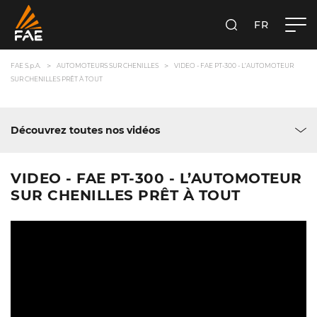
FR
FAE S.P.A.
RECHERCHER
FAE S.p.A.
AUTOMOTEURS SUR CHENILLES
VIDEO - FAE PT-300 - L’AUTOMOTEUR
SUR CHENILLES PRÊT À TOUT
Découvrez toutes nos vidéos
VIDEO - FAE PT-300 - L’AUTOMOTEUR
SUR CHENILLES PRÊT À TOUT