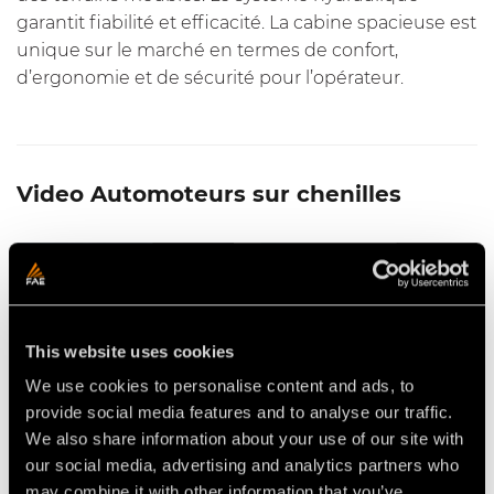
garantit fiabilité et efficacité. La cabine spacieuse est
unique sur le marché en termes de confort,
d’ergonomie et de sécurité pour l’opérateur.
Video Automoteurs sur chenilles
This website uses cookies
We use cookies to personalise content and ads, to
BROYEUR MULTIFONCTIONS
VIDÉO - FAE PT300 -
SFM/PT POUR L’AUTOMOTEUR
L’AUTOMOTEUR SUR
provide social media features and to analyse our traffic.
SUR CHENILLES FAE PT300
CHENILLES ÉQUIPÉ DU
PRÉPARATEUR DE SOLS FAE
We also share information about your use of our site with
200/S
our social media, advertising and analytics partners who
may combine it with other information that you’ve