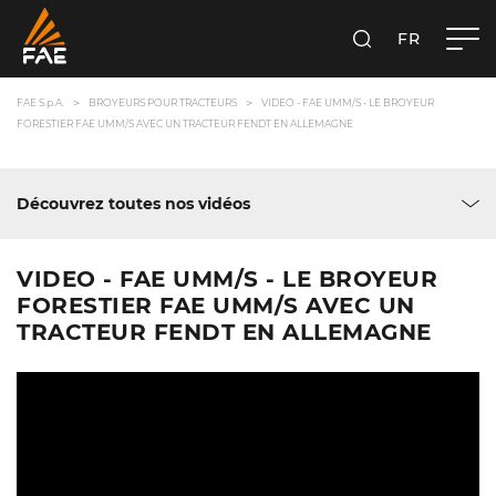
FR
FAE S.P.A.
RECHERCHER
FAE S.p.A.
BROYEURS POUR TRACTEURS
VIDEO - FAE UMM/S - LE BROYEUR
FORESTIER FAE UMM/S AVEC UN TRACTEUR FENDT EN ALLEMAGNE
Découvrez toutes nos vidéos
VIDEO - FAE UMM/S - LE BROYEUR
FORESTIER FAE UMM/S AVEC UN
TRACTEUR FENDT EN ALLEMAGNE