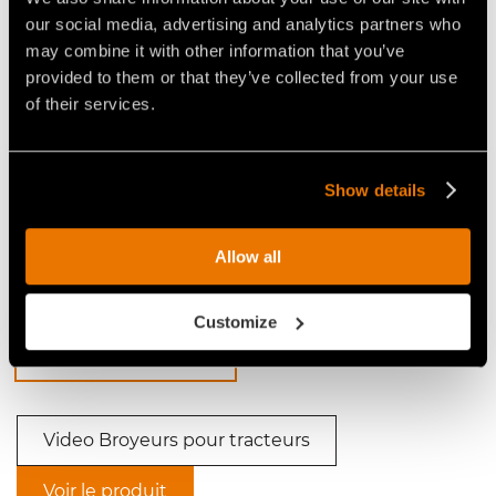
our social media, advertising and analytics partners who
may combine it with other information that you’ve
provided to them or that they’ve collected from your use
of their services.
Video Broyeurs pour tracteurs
Show details
Allow all
VIDEO - FAE UMM/S - LE
Customize
BROYEUR FORESTIER FAE
UMM/S AVEC UN TRACTEUR
FENDT EN ALLEMAGNE
Video Broyeurs pour tracteurs
Voir le produit