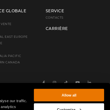
CE GLOBALE
SERVICE
E
CONTACTS
 VENTE
CARRIÈRE
AL EAST EUROPE
CE
ALIA PACIFIC
ERN CANADA
Facebook
Instagram
TikTok
Youtube
Linkedin
Allow all
yse our traffic.
 analytics
Customize