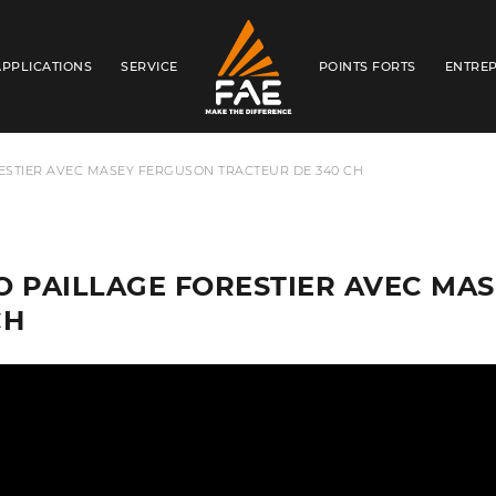
APPLICATIONS
SERVICE
POINTS FORTS
ENTREP
FAE S.P.A.
ESTIER AVEC MASEY FERGUSON TRACTEUR DE 340 CH
O PAILLAGE FORESTIER AVEC MA
CH