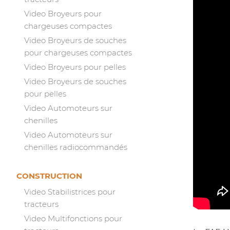
Video Broyeurs pour
chargeuses compactes
Video Broyeurs de souches
pour chargeuses compactes
Video Broyeurs pour pelles
Video Broyeurs de souches
pour pelles
Video Automoteurs sur
chenilles
Video Automoteurs sur
chenilles radiocommandés
CONSTRUCTION
Video Stabilistrices pour
tracteurs
Video Multifonctions pour