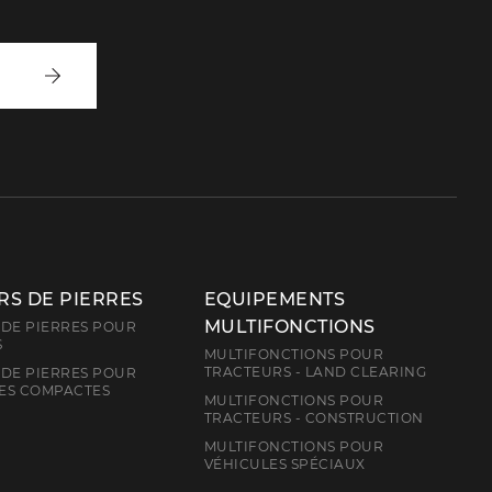
Inscrivez-
vous
S DE PIERRES
EQUIPEMENTS
MULTIFONCTIONS
DE PIERRES POUR
S
MULTIFONCTIONS POUR
TRACTEURS - LAND CLEARING
DE PIERRES POUR
ES COMPACTES
MULTIFONCTIONS POUR
TRACTEURS - CONSTRUCTION
MULTIFONCTIONS POUR
VÉHICULES SPÉCIAUX