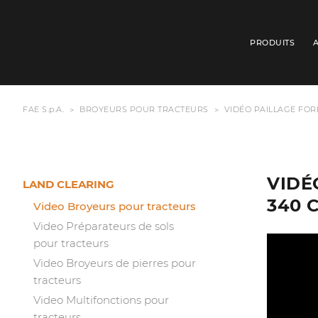
PRODUITS
FAE S.p.A.
BROYEURS POUR TRACTEURS
VIDÉO PAILLAGE FOR
VIDÉ
LAND CLEARING
340 
Video Broyeurs pour tracteurs
Video Préparateurs de sols
pour tracteurs
Video Broyeurs de pierres pour
tracteurs
Video Multifonctions pour
tracteurs