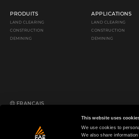
PRODUITS
APPLICATIONS
LAND CLEARING
LAND CLEARING
CONSTRUCTION
CONSTRUCTION
DEMINING
DEMINING
FRANÇAIS
FAE S.p.A.
Zona Produttiva 18, 38013 Fondo, Borgo d'Anaunia (TN
This website uses cookie
We use cookies to personal
We also share information 