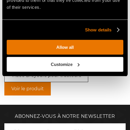
provided to them or that they’ve collected from your use
of their services.
Show details
VIDÉO BROYEUR FORESTIER
VIDÉO GESTION FORESTIÈRE
Allow all
UML/S/DT AVEC ROTOR À
AVEC UN TRACTEUR FENDT EN
OUTIL FIXE
ALLEMAGNE
Customize
Video Broyeurs pour tracteurs
Voir le produit
ABONNEZ-VOUS À NOTRE NEWSLETTER