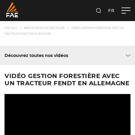
FR
FAE S.P.A.
RECHERCHER
FAE S.p.A.
BROYEURS POUR TRACTEURS
VIDÉO GESTION FORESTIÈRE AVEC UN
TRACTEUR FENDT EN ALLEMAGNE
Découvrez toutes nos vidéos
VIDÉO GESTION FORESTIÈRE AVEC
UN TRACTEUR FENDT EN ALLEMAGNE