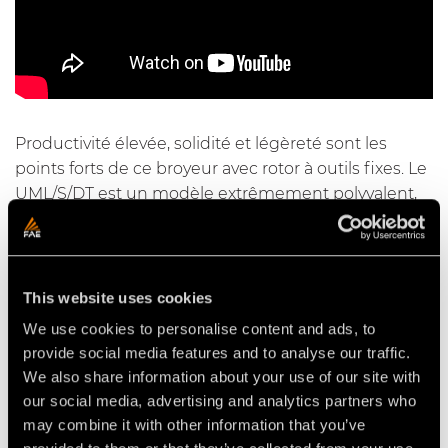
Productivité élevée, solidité et légèreté sont les
points forts de ce broyeur avec rotor à outils fixes. Le
UML/S/DT est un modèle extrêmement polyvalent,
pour les tracteurs avec une puissance allant de 130 à
190 ch. Il permet de broyer les plantes et les
arbustes avec un tronc allant jusqu’à 25 cm de
diamètre. Son poids réduit le rend maniable même
This website uses cookies
sur les terrains en pente.
We use cookies to personalise content and ads, to
provide social media features and to analyse our traffic.
We also share information about your use of our site with
our social media, advertising and analytics partners who
Video Broyeurs pour tracteurs
may combine it with other information that you’ve