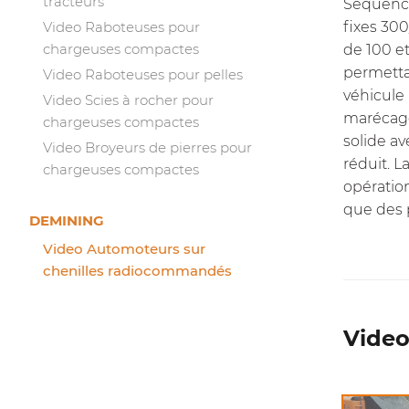
tracteurs
Séquence
fixes 30
Video Raboteuses pour
chargeuses compactes
de 100 et
permetta
Video Raboteuses pour pelles
véhicule 
Video Scies à rocher pour
marécage
chargeuses compactes
solide av
Video Broyeurs de pierres pour
réduit. 
chargeuses compactes
opératio
que des 
DEMINING
Video Automoteurs sur
chenilles radiocommandés
Video