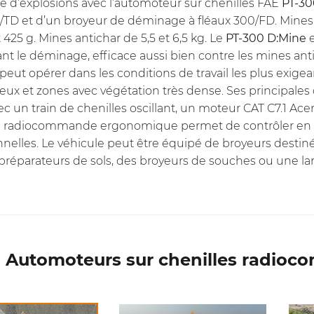
 d’explosions avec l’automoteur sur chenilles FAE
PT-30
0/TD et d’un broyeur de déminage à fléaux 300/FD. Mines
 425 g. Mines antichar de 5,5 et 6,5 kg. Le
PT-300 D:Mine
e
nt le déminage, efficace aussi bien contre les mines ant
peut opérer dans les conditions de travail les plus exigea
ux et zones avec végétation très dense. Ses principales 
ec un train de chenilles oscillant, un moteur CAT C7.1 Ace
La radiocommande ergonomique permet de contrôler en t
nnelles. Le véhicule peut être équipé de broyeurs desti
préparateurs de sols, des broyeurs de souches ou une la
 Automoteurs sur chenilles radio