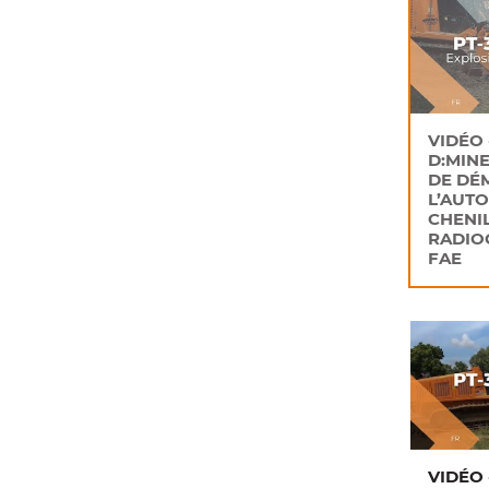
VIDÉO 
D:MINE
DE DÉ
L’AUT
CHENI
RADI
FAE
VIDÉO 