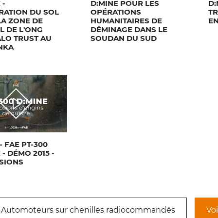
 -
D:MINE POUR LES
D:
RATION DU SOL
OPÉRATIONS
TR
LA ZONE DE
HUMANITAIRES DE
E
L DE L'ONG
DÉMINAGE DANS LE
ALO TRUST AU
SOUDAN DU SUD
NKA
- FAE PT-300
 - DÉMO 2015 -
SIONS
 Automoteurs sur chenilles radiocommandés
Voi