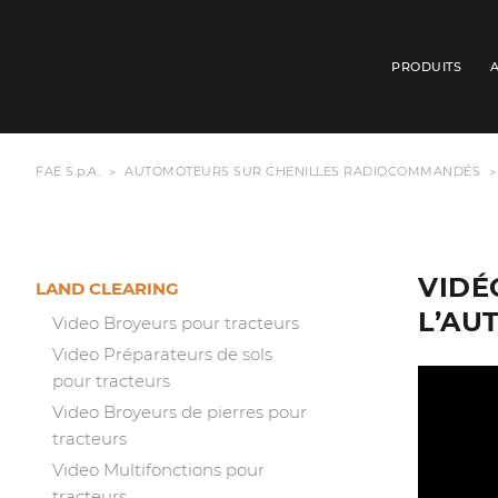
PRODUITS
FAE S.p.A.
AUTOMOTEURS SUR CHENILLES RADIOCOMMANDÉS
VIDÉ
LAND CLEARING
L’AU
Video Broyeurs pour tracteurs
Video Préparateurs de sols
pour tracteurs
Video Broyeurs de pierres pour
tracteurs
Video Multifonctions pour
tracteurs