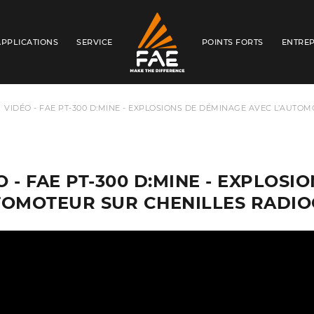
APPLICATIONS
SERVICE
POINTS FORTS
ENTREP
FAE S.P.A.
VIDÉO - FAE PT-300 D:MINE - EXPLOSIONS DE DÉMINAGE AVEC L’AU
O - FAE PT-300 D:MINE - EXPLOS
TOMOTEUR SUR CHENILLES RADI