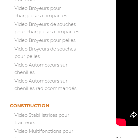
Video Broyeurs pour
chargeuses compactes
Video Broyeurs de souches
pour chargeuses compactes
Video Broyeurs pour pelles
Video Broyeurs de souches
pour pelles
Video Automoteurs sur
chenilles
Video Automoteurs sur
chenilles radiocommandés
CONSTRUCTION
Video Stabilistrices pour
tracteurs
Video Multifonctions pour