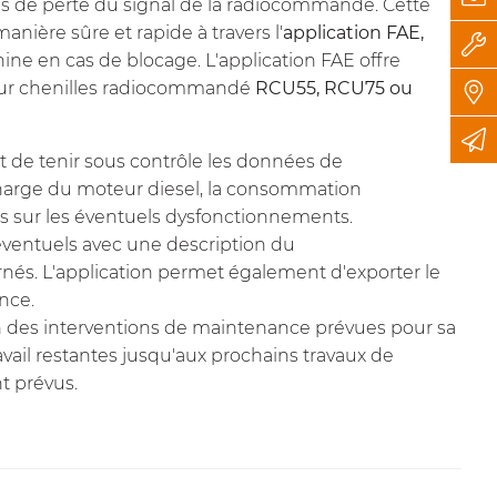
s de perte du signal de la radiocommande. Cette
nière sûre et rapide à travers l'
application FAE,
ine en cas de blocage. L'application FAE offre
 sur chenilles radiocommandé
RCU55, RCU75 ou
et de tenir sous contrôle les données de
arge du moteur diesel, la consommation
rts sur les éventuels dysfonctionnements.
 éventuels avec une description du
és. L'application permet également d'exporter le
ance.
tion des interventions de maintenance prévues pour sa
ail restantes jusqu'aux prochains travaux de
t prévus.