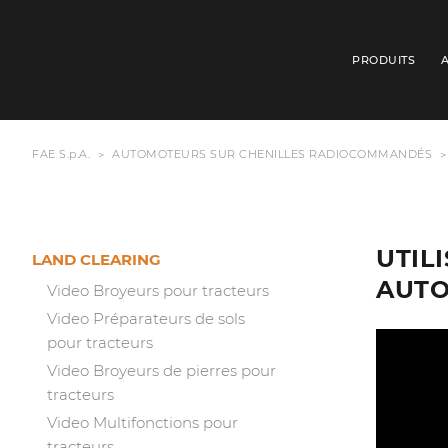
PRODUITS
FAE S.p.A.
AUTOMOTEURS SUR CHENILLES RADIOCOMMANDÉS
UTIL
LAND CLEARING
AUTO
Video Broyeurs pour tracteurs
Video Préparateurs de sols
pour tracteurs
Video Broyeurs de pierres pour
tracteurs
Video Multifonctions pour
tracteurs