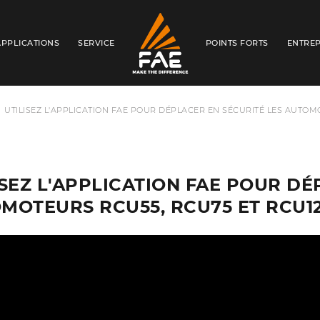
APPLICATIONS
SERVICE
POINTS FORTS
ENTREP
FAE S.P.A.
UTILISEZ L'APPLICATION FAE POUR DÉPLACER EN SÉCURITÉ LES AUTOM
ISEZ L'APPLICATION FAE POUR DÉ
MOTEURS RCU55, RCU75 ET RCU1