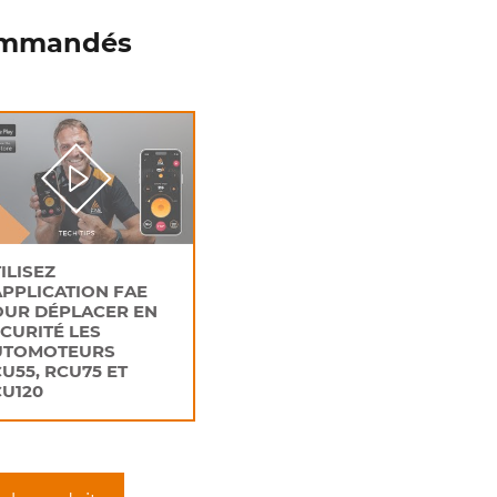
commandés
ILISEZ
APPLICATION FAE
OUR DÉPLACER EN
CURITÉ LES
UTOMOTEURS
U55, RCU75 ET
U120