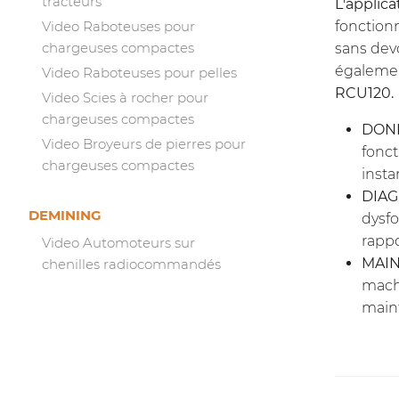
tracteurs
L'applica
fonctionn
Video Raboteuses pour
chargeuses compactes
sans dev
égalemen
Video Raboteuses pour pelles
RCU120.
Video Scies à rocher pour
chargeuses compactes
DONN
Video Broyeurs de pierres pour
fonc
chargeuses compactes
insta
DIAG
DEMINING
dysfo
rappo
Video Automoteurs sur
MAIN
chenilles radiocommandés
machi
maint