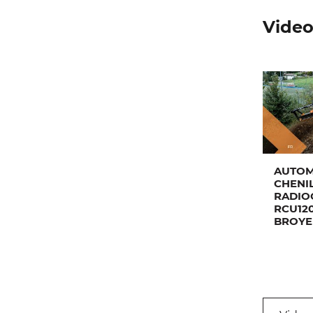
Video
AUTOM
CHENI
RADI
RCU12
BROYE