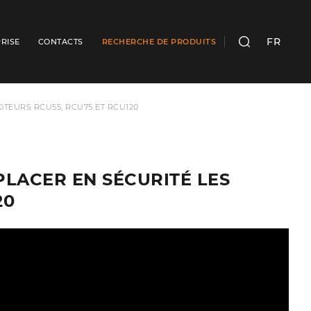
FR
RISE
CONTACTS
RECHERCHE DE PRODUITS
RECHERCHER
OTEURS RCU55, RCU75 ET RCU120
PLACER EN SÉCURITÉ LES
20