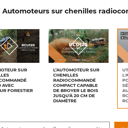
 Automoteurs sur chenilles radio
OTEUR SUR
L’AUTOMOTEUR SUR
UT
LLES
CHENILLES
L'
OCOMMANDÉ
RADIOCOMMANDÉ
P
0 AVEC
COMPACT CAPABLE
SÉ
UR FORESTIER
DE BROYER LE BOIS
A
JUSQU'À 20 CM DE
RC
DIAMÈTRE
RC