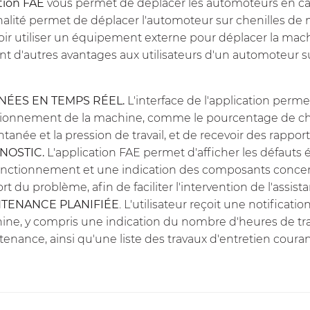
tion FAE
vous permet de déplacer les automoteurs en ca
alité permet de déplacer l'automoteur sur chenilles de ma
oir utiliser un équipement externe pour déplacer la mach
t d'autres avantages aux utilisateurs d'un automoteur
ÉES EN TEMPS RÉEL.
L'interface de l'application perm
tionnement de la machine, comme le pourcentage de ch
ntanée et la pression de travail, et de recevoir des rappo
NOSTIC.
L'application FAE permet d'afficher les défauts
nctionnement et une indication des composants concern
rt du problème, afin de faciliter l'intervention de l'assist
TENANCE PLANIFIÉE
. L'utilisateur reçoit une notifica
ne, y compris une indication du nombre d'heures de trav
enance, ainsi qu'une liste des travaux d'entretien couran