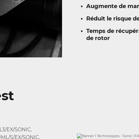
Augmente de mani
Réduit le risque 
Temps de récupéra
de rotor
st
BL3/EX/SONIC,
UML/S/EX/SONIC,