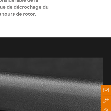
onsidérable de la
sque de décrochage du
 tours de rotor.