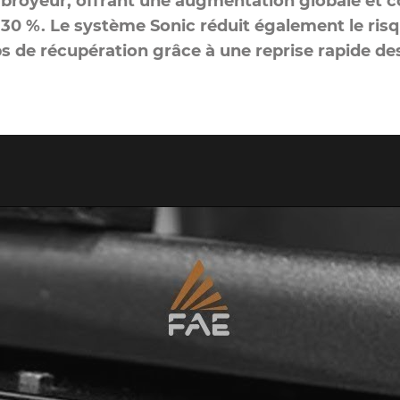
broyeur, offrant une augmentation globale et c
à 30 %. Le système Sonic réduit également le ri
ps de récupération grâce à une reprise rapide des