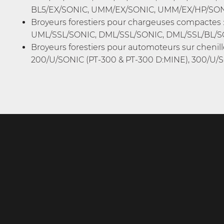
BL5/EX/SONIC, UMM/EX/SONIC, UMM/EX/HP/SO
Broyeurs forestiers pour chargeuses compactes 
UML/SSL/SONIC, DML/SSL/SONIC, DML/SSL/BL/
Broyeurs forestiers pour automoteurs sur chenille
200/U/SONIC (PT-300 & PT-300 D:MINE), 300/U/S