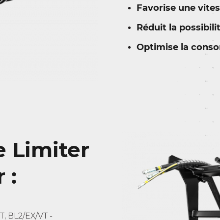
Favorise une vites
Réduit la possibil
Optimise la cons
e Limiter
 :
VT, BL2/EX/VT -