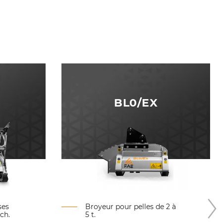
BL0/EX
ses
Broyeur pour pelles de 2 à
ch.
5 t.