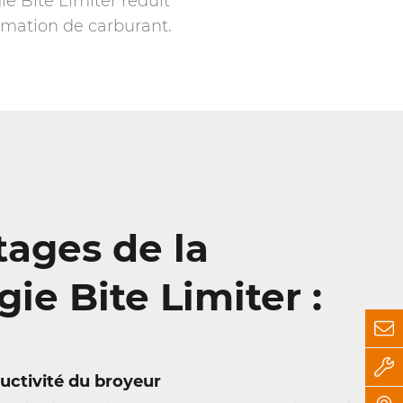
ie Bite Limiter réduit
mmation de carburant.
tages de la
ie Bite Limiter :
ctivité du broyeur