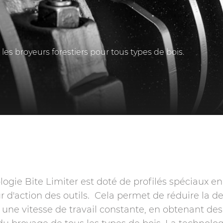
es broyeurs forestiers pour tous types de bois.
logie Bite Limiter est doté de profilés spéciaux en 
ur d'action des outils. Cela permet de réduire la
r une vitesse de travail constante, en obtenant d