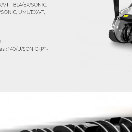
X/VT - BL4/EX/SONIC,
/SONIC, UML/EX/VT,
:
/U
es : 140/U/SONIC (PT-