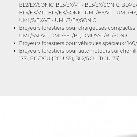
BL2/EX/SONIC, BL3/EX/VT - BL3/EX/SONIC, BL4/E
BL5/EX/VT - BL5/EX/SONIC, UML/HY/VT - UML/HY
UML/S/EX/VT - UML/S/EX/SONIC
Broyeurs forestiers pour chargeuses compactes 
UML/SSL/VT, DML/SSL/BL, DML/SSL/BL/SONIC
Broyeurs forestiers pour véhicules spéciaux : 140
Broyeurs forestiers pour automoteurs sur chenill
175), BL1/RCU (RCU-55), BL2/RCU (RCU-75)