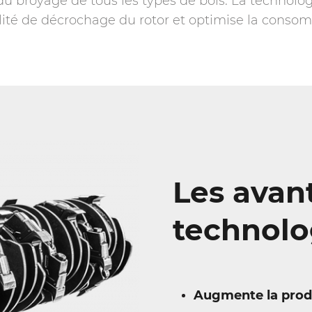
du broyage de tous les types de bois. La technolog
lité de décrochage du rotor et optimise la conso
Les avan
technolog
Augmente la produ