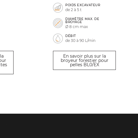
POIDS EXCAVATEUR
de 2 à 5 t
DIAMÈTRE MAX. DE
BROYAGE
Ø 8 cm max
DÉBIT
de 30 à 90 L/min
la
En savoir plus sur la
our
broyeur forestier pour
tes
pelles BL0/EX