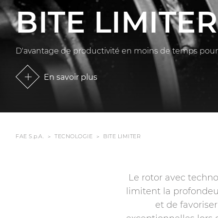
BITE LIMITER
D'avantage de productivité en moins de temps pour l
En savoir plus
FAE S.p.A.
TECNOLOGIE
BITE LIMITER
Le rotor avec techno
limitent la profonde
et de favorise