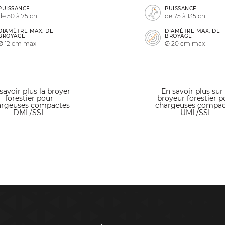
PUISSANCE
PUISSANCE
de 50 à 75 ch
de 75 à 135 ch
DIAMÈTRE MAX. DE
DIAMÈTRE MAX. DE
BROYAGE
BROYAGE
Ø 12 cm max
Ø 20 cm max
savoir plus la broyer
En savoir plus sur 
forestier pour
broyeur forestier p
argeuses compactes
chargeuses compac
DML/SSL
UML/SSL