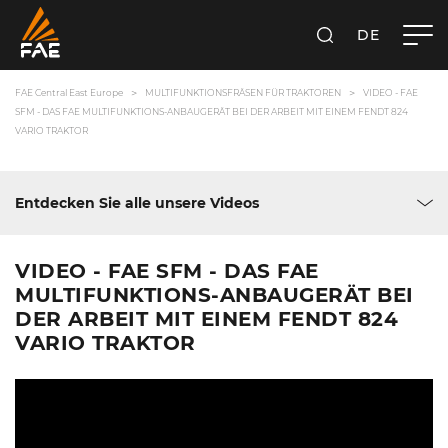
DE
SUCHEN
FAE CENTRAL EAST EUROPE GMBH
FAE Central East Europe
MULTIFUNKTIONSFRÄSEN FÜR TRAKTOREN
VIDEO - FAE
SFM - DAS FAE MULTIFUNKTIONS-ANBAUGERÄT BEI DER ARBEIT MIT EINEM FENDT 824
VARIO TRAKTOR
Entdecken Sie alle unsere Videos
VIDEO - FAE SFM - DAS FAE
MULTIFUNKTIONS-ANBAUGERÄT BEI
DER ARBEIT MIT EINEM FENDT 824
VARIO TRAKTOR