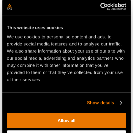
inneren Rahmens zu vermeiden, machen die SFM
zur Königin des Multitaskings.
This website uses cookies
We use cookies to personalise content and ads, to
Video Multifunktionsfräsen für
provide social media features and to analyse our traffic.
Traktoren
We also share information about your use of our site with
our social media, advertising and analytics partners who
may combine it with other information that you’ve
provided to them or that they’ve collected from your use
of their services.
Show details
VIDEO - FAE SFM - DAS FAE
VIDEO - FAE SFM/PM -
MULTIFUNKTIONS-
STEINBRECHER, MULCHER
ANBAUGERÄT BEI DER ARBEIT
UND FRÄSE FÜR DEN
MIT EINEM FENDT 824 VARIO
FORSTBEREICH
TRAKTOR
Allow all