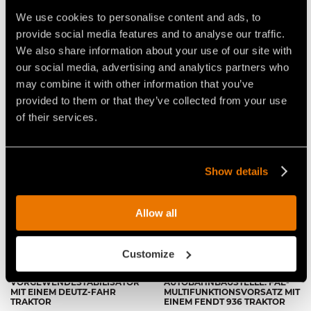
herkömmlichen Maschine werden so die
We use cookies to personalise content and ads, to
Traktionskräfte reduziert, was zu geringerem
provide social media features and to analyse our traffic.
Leistungsbedarf und Kraftstoffverbrauch führt.
We also share information about your use of our site with
our social media, advertising and analytics partners who
may combine it with other information that you’ve
provided to them or that they’ve collected from your use
of their services.
Video Multifunktionsfräsen für
Traktoren
Show details
Allow all
Customize
VIDEO FAE
VIDEO STABILISATOR IM
MULTIFUNKTIONALER
EINSATZ AUF EINER
VORGEWENDESTABILISATOR
AUTOBAHNBAUSTELLE: FAE-
MIT EINEM DEUTZ-FAHR
MULTIFUNKTIONSVORSATZ MIT
TRAKTOR
EINEM FENDT 936 TRAKTOR