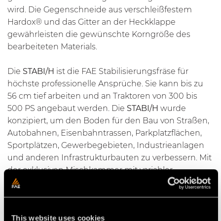
wird. Die Gegenschneide aus verschleißfestem
Hardox® und das Gitter an der Heckklappe
gewährleisten die gewünschte Korngröße des
bearbeiteten Materials.
Die
STABI/H
ist die FAE Stabilisierungsfräse für
höchste professionelle Ansprüche. Sie kann bis zu
56 cm tief arbeiten und an Traktoren von 300 bis
500 PS angebaut werden. Die
STABI/H
wurde
konzipiert, um den Boden für den Bau von Straßen,
Autobahnen, Eisenbahntrassen, Parkplatzflächen,
Sportplätzen, Gewerbegebieten, Industrieanlagen
und anderen Infrastrukturbauten zu verbessern. Mit
der exklusiven Mischkammer mit variabler
Geometrie dringt nur der Rotor in den Boden ein,
weil ein beweglicher Rahmen verwendet wird, der
sich von der Traktorkabine aus hydraulisch äußerst
This website uses cookies
präzise regeln lässt. Im Vergleich zu einer