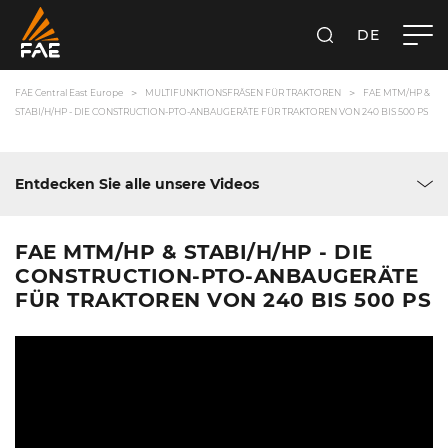
DE
SUCHEN
FAE CENTRAL EAST EUROPE GMBH
FAE Central East Europe
MULTIFUNKTIONSFRÄSEN FÜR TRAKTOREN
FAE MTM/HP &
STABI/H/HP - DIE CONSTRUCTION-PTO-ANBAUGERÄTE FÜR TRAKTOREN VON 240 BIS 500 PS
Entdecken Sie alle unsere Videos
FAE MTM/HP & STABI/H/HP - DIE
CONSTRUCTION-PTO-ANBAUGERÄTE
FÜR TRAKTOREN VON 240 BIS 500 PS