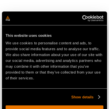
Video Mulcher für Traktoren
This website uses cookies
We use cookies to personalise content and ads, to
provide social media features and to analyse our traffic.
We also share information about your use of our site with
our social media, advertising and analytics partners who
VIDEO MULCHEN VON
VIDEO ZUM MULCHEN MIT DEM
may combine it with other information that you’ve
LANDWIRTSCHAFTLICHEN
PATRIZIO-MULCHER IN DER
provided to them or that they’ve collected from your use
FLÄCHEN MIT DEM
FORSTWIRTSCHAFT
FORSTMULCHER PATRIZIO
of their services.
Show details