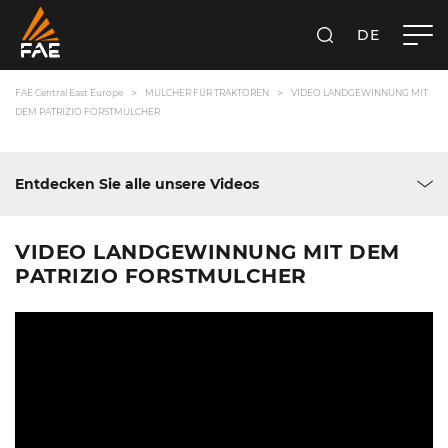
DE
SUCHEN
FAE CENTRAL EAST EUROPE GMBH
FAE Central East Europe
MULCHER FÜR TRAKTOREN
VIDEO LANDGEWINNUNG MIT
DEM PATRIZIO FORSTMULCHER
Entdecken Sie alle unsere Videos
VIDEO LANDGEWINNUNG MIT DEM
PATRIZIO FORSTMULCHER