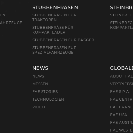
STUBBENFRÄSEN
STEINB
REN
STUBBENFRÄSEN FÜR
STEINBRE
TRAKTOREN
FAHRZEUGE
STEINBREC
STUBBENFRÄSE FÜR
KOMPAKTL
KOMPAKTLADER
STUBBENFRÄSEN FÜR BAGGER
STUBBENFRÄSEN FÜR
SPEZIALFAHRZEUGE
NEWS
GLOBAL
NEWS
ABOUT FA
MESSEN
VERTRIEBS
FAE STORIES
FAE S.P.A.
TECHNOLOGIEN
FAE CENTR
VIDEO
FAE FRAN
FAE USA
FAE AUSTR
FAE WEST