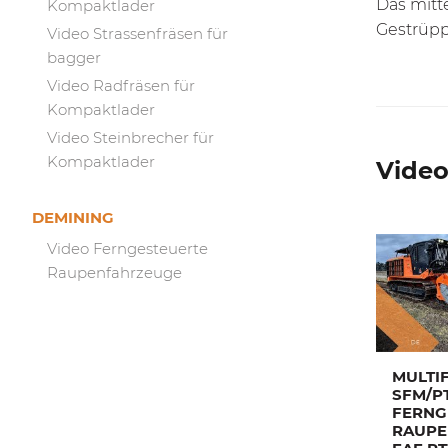
Das mitt
Kompaktlader
Gestrüpp
Video Strassenfräsen für
bagger
Video Radfräsen für
Kompaktlader
Video Steinbrecher für
Kompaktlader
Vide
DEMINING
Video Ferngesteuerte
Raupenfahrzeuge
MULTI
SFM/P
FERNG
RAUPE