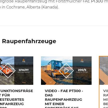
elgroße Raupenfahrzeug mit Forstmulcher FAE
PT300
mi
 in Cochrane, Alberta (Kanada).
o Raupenfahrzeuge
FUNKTIONSFRÄSE
VIDEO - FAE PT300 -
VI
T FÜR
DAS
R
ESTEUERTES
RAUPENFAHRZEUG
MI
NFAHRZEUG
MIT EINER
BE