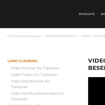
PRODUKTE
AN
FAE Central East Europe
RAUPENFAHRZEUGE
VIDEO - FAE PT
VIDE
LAND CLEARING
BESE
Video Mulcher für Traktoren
Video Fräsen für Traktoren
Video Steinbrecher für
Traktoren
Video Multifunktionsfräsen für
Traktoren