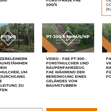
300
FORSTFRÄSE FAE
GE
200/S
CO
(K
 ZERKLEINERN
VIDEO - FAE PT-300 -
FA
AUMSTÄMMEN
FORSTMULCHER UND
VI
NEM
RAUPENFAHRZEUG
R
MULCHER, UM
FAE WÄHREND DER
FÜ
 DURCHGANG
BEREINIGUNG EINES
F
E
GELÄNDES VON
LEITUNG ZU
BAUMSTUBBEN
FEN