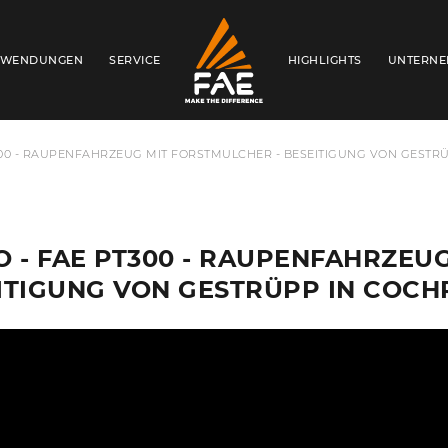
WENDUNGEN
SERVICE
HIGHLIGHTS
UNTERN
FAE CENTRAL EAST EUROPE GMBH
300 - RAUPENFAHRZEUG MIT FORSTMULCHER - BESEITIGUNG VON GESTR
O - FAE PT300 - RAUPENFAHRZEU
ITIGUNG VON GESTRÜPP IN COCH