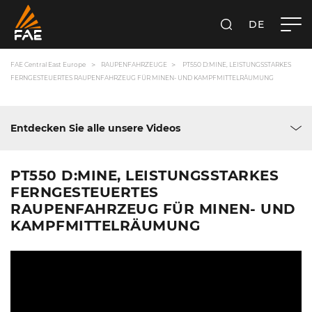
DE
SUCHEN
FAE CENTRAL EAST EUROPE GMBH
FAE Central East Europe
RAUPENFAHRZEUGE
PT550 D:MINE, LEISTUNGSSTARKES
FERNGESTEUERTES RAUPENFAHRZEUG FÜR MINEN- UND KAMPFMITTELRÄUMUNG
Entdecken Sie alle unsere Videos
PT550 D:MINE, LEISTUNGSSTARKES
FERNGESTEUERTES
RAUPENFAHRZEUG FÜR MINEN- UND
KAMPFMITTELRÄUMUNG