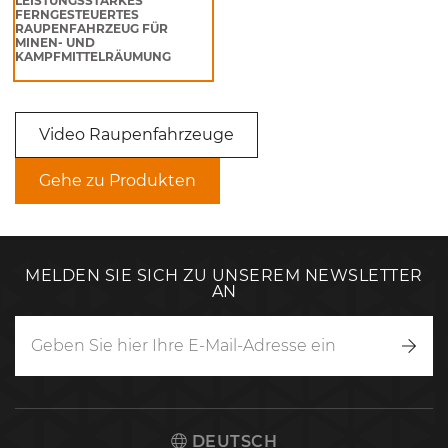
LEISTUNGSSTARKES
FERNGESTEUERTES
RAUPENFAHRZEUG FÜR
MINEN- UND
KAMPFMITTELRÄUMUNG
Video Raupenfahrzeuge
Gehe zu Produkten
MELDEN SIE SICH ZU UNSEREM NEWSLETTER
AN
Anm
DEUTSCH