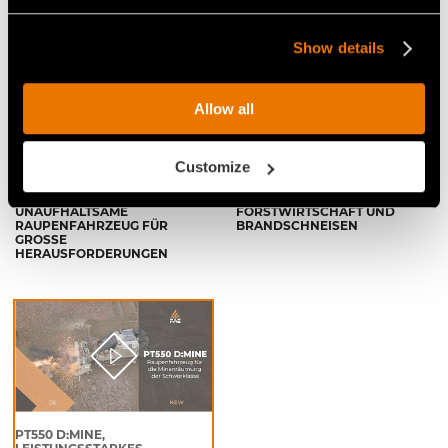
Video Raupenfahrzeuge
Show details
Allow all
Customize
FAE PT550 - DAS
FAE RAUPENFAHRZEUG: DER
LEISTUNGSSTARKE UND
IDEALE PARTNER FÜR
UNAUFHALTSAME
FORSTWIRTSCHAFT UND
RAUPENFAHRZEUG FÜR
BRANDSCHNEISEN
GROSSE H
ERAUSFORDERUNGEN
PT550 D:MINE,