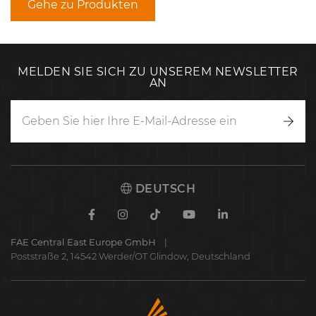
Gehe zu Produkten
MELDEN SIE SICH ZU UNSEREM NEWSLETTER
AN
Anm
DEUTSCH
Facebook
Instagram
TikTok
Youtube
Linkedin
FAE Central East Europe GmbH
Poststraße 2, 14542 Werder/OT Glindow, Deutschland