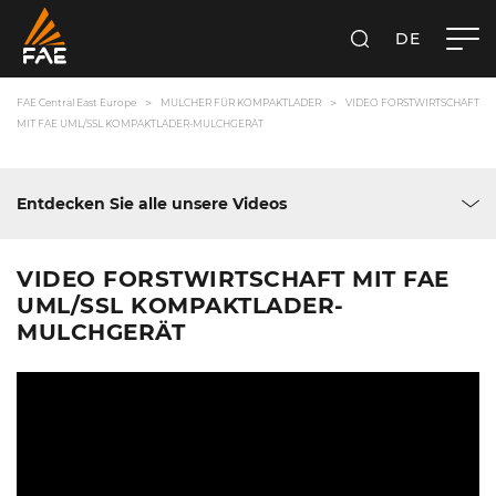
DE
SUCHEN
FAE CENTRAL EAST EUROPE GMBH
FAE Central East Europe
MULCHER FÜR KOMPAKTLADER
VIDEO FORSTWIRTSCHAFT
MIT FAE UML/SSL KOMPAKTLADER-MULCHGERÄT
Entdecken Sie alle unsere Videos
VIDEO FORSTWIRTSCHAFT MIT FAE
UML/SSL KOMPAKTLADER-
MULCHGERÄT