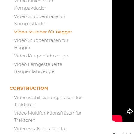
Video Mulcher für
Kompaktlader
Video Stubbenfräse für
Kompaktlader
Video Mulcher für Bagger
Video Stubbenfräsen für
Bagger
Video Raupenfahrzeuge
Video Ferngesteuerte
Raupenfahrzeuge
CONSTRUCTION
Video Stabilisierungsfräsen für
Traktoren
Video Multifunktionsfräsen für
Traktoren
Video Straßenfräsen für