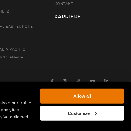
E
KONTAKT
NETZ
KARRIERE
AL EAST EUROPE
CE
ALIA PACIFIC
ERN CANADA
Facebook
Instagram
TikTok
Youtube
Linkedin
Allow all
yse our traffic.
 analytics
Customize
y’ve collected