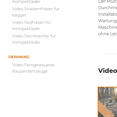
Der Mulc
Kompaktlader
Durchmes
Video Strassenfräsen für
Installa
bagger
Wartungs
Video Radfräsen für
Maschine
Kompaktlader
ohne Lec
Video Steinbrecher für
Kompaktlader
DEMINING
Video Ferngesteuerte
Video
Raupenfahrzeuge