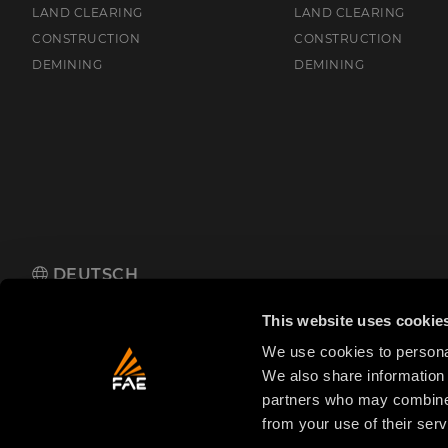
LAND CLEARING
LAND CLEARING
CONSTRUCTION
CONSTRUCTION
DEMINING
DEMINING
DEUTSCH
FAE Central East Europe GmbH
Poststraße 2, 14542 Werder/O
This website uses cookie
We use cookies to personal
We also share information 
partners who may combine i
from your use of their serv
© 2025 FAE S.p.A.
USt.-IdNr. IT01942570225
Priv