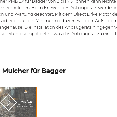
her PML/EX für Bagger von 2 bis 7,5 Tonnen kann leicht
ser mulchen. Beim Entwurf des Anbaugeräts wurde auf 
tion und Wartung geachtet. Mit dem Direct Drive Motor
arbeiten auf ein Minimum reduziert werden. Außerdem 
ngehäuse. Die Installation des Anbaugeräts hingegen wi
kölleitung kompatibel ist, was das Anbaugerät zu einer
 Mulcher für Bagger