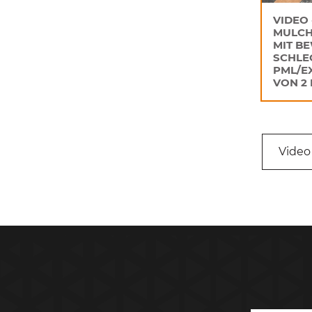
VIDEO 
MULCH
MIT B
SCHLE
PML/E
VON 2 B
Video