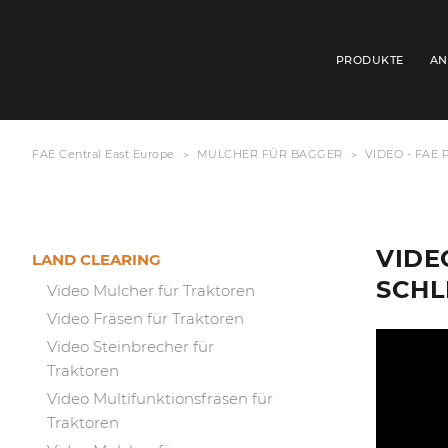
PRODUKTE
AN
FAE Central East Europe
MULCHER FÜR BAGGER
VIDEO - FAE
VIDE
LAND CLEARING
SCHL
Video Mulcher für Traktoren
Video Fräsen für Traktoren
Video Steinbrecher für
Traktoren
Video Multifunktionsfräsen für
Traktoren