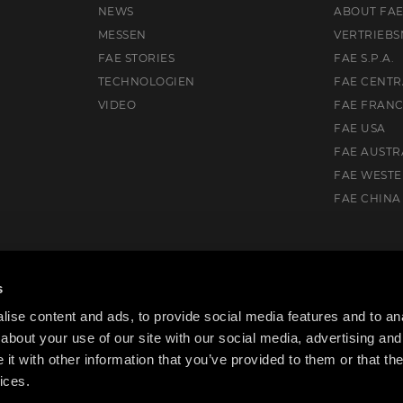
NEWS
ABOUT FA
MESSEN
VERTRIEBS
FAE STORIES
FAE S.P.A.
TECHNOLOGIEN
FAE CENTR
VIDEO
FAE FRAN
FAE USA
FAE AUSTR
FAE WEST
FAE CHINA
T Glindow, Deutschland
s
ise content and ads, to provide social media features and to anal
about your use of our site with our social media, advertising and
t with other information that you’ve provided to them or that the
ices.
acy Policy
Cookie Policy
Ethischer Kodex