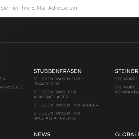
STUBBENFRÄSEN
STEINB
REN
STUBBENFRÄSEN FÜR
STEINBRE
TRAKTOREN
FAHRZEUGE
STEINBREC
STUBBENFRÄSE FÜR
KOMPAKTL
KOMPAKTLADER
STUBBENFRÄSEN FÜR BAGGER
STUBBENFRÄSEN FÜR
SPEZIALFAHRZEUGE
NEWS
GLOBAL