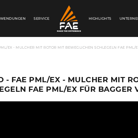
WENDUNGEN
SERVICE
HIGHLIGHTS
UNTERN
FAE CENTRAL EAST EUROPE GMBH
 PML/EX - MULCHER MIT ROTOR MIT BEWEGLICHEN SCHLEGELN FAE PML/EX
O - FAE PML/EX - MULCHER MIT 
EGELN FAE PML/EX FÜR BAGGER VO