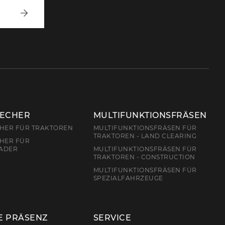
Anmelden
RECHER
MULTIFUNKTIONSFRÄSEN
CHER FÜR TRAKTOREN
MULTIFUNKTIONSFRÄSEN FÜR
TRAKTOREN - LAND CLEARING
HER FÜR
ADER
MULTIFUNKTIONSFRÄSEN FÜR
TRAKTOREN - CONSTRUCTION
MULTIFUNKTIONSFRÄSEN FÜR
SPEZIALFAHRZEUGE
E PRÄSENZ
SERVICE