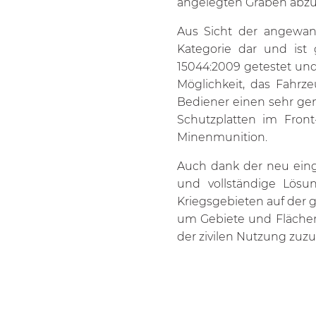
angelegten Gräben abzud
Aus Sicht der angewan
Kategorie dar und is
15044:2009 getestet und
Möglichkeit, das Fahrz
Bediener einen sehr gen
Schutzplatten im Fron
Minenmunition.
Auch dank der neu eing
und vollständige Lösu
Kriegsgebieten auf der g
um Gebiete und Flächen,
der zivilen Nutzung zuzu