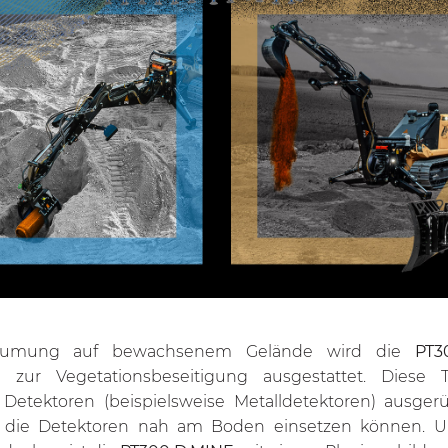
räumung auf bewachsenem Gelände wird die
PT3
zur Vegetationsbeseitigung ausgestattet. Diese T
Detektoren (beispielsweise Metalldetektoren) ausgerü
ie die Detektoren nah am Boden einsetzen können. U