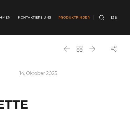
DE
EHMEN
KONTAKTIERE UNS
PRODUKTFINDER
SUCHEN
Zurück
Zurück
Weiter
zur
Liste
14. Oktober 2025
ETTE