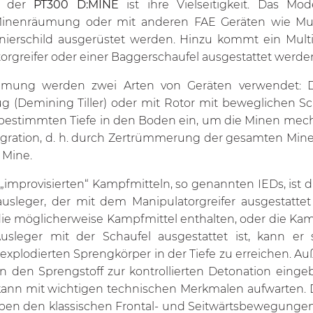
e der
PT300 D:MINE
ist ihre Vielseitigkeit. Das Mod
Minenräumung oder mit anderen FAE Geräten wie Mulc
nierschild ausgerüstet werden. Hinzu kommt ein Multif
orgreifer oder einer Baggerschaufel ausgestattet werde
umung werden zwei Arten von Geräten verwendet: D
(Demining Tiller) oder mit Rotor mit beweglichen Sch
 bestimmten Tiefe in den Boden ein, um die Minen mecha
gration, d. h. durch Zertrümmerung der gesamten Mine,
 Mine.
 „improvisierten“ Kampfmitteln, so genannten IEDs, ist 
sleger, der mit dem Manipulatorgreifer ausgestattet i
die möglicherweise Kampfmittel enthalten, oder die Kamp
leger mit der Schaufel ausgestattet ist, kann er
 explodierten Sprengkörper in der Tiefe zu erreichen.
n den Sprengstoff zur kontrollierten Detonation eing
kann mit wichtigen technischen Merkmalen aufwarten. D
eben den klassischen Frontal- und Seitwärtsbewegunge