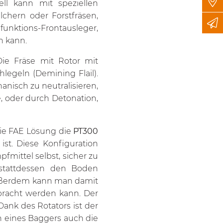
ell kann mit speziellen
hern oder Forstfräsen,
unktions-Frontausleger,
n kann.
ie Fräse mit Rotor mit
legeln (Demining Flail).
nisch zu neutralisieren,
 oder durch Detonation,
die FAE Lösung die
PT300
st. Diese Konfiguration
fmittel selbst, sicher zu
 stattdessen den Boden
 Außerdem kann man damit
ebracht werden kann. Der
ank des Rotators ist der
n eines Baggers auch die