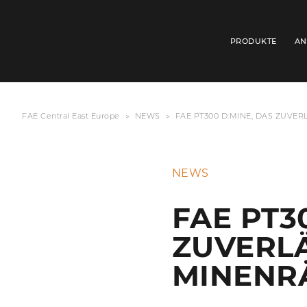
PRODUKTE
AN
FAE Central East Europe
NEWS
FAE PT300 D:MINE, DAS ZUV
NEWS
FAE PT3
ZUVERL
MINENR