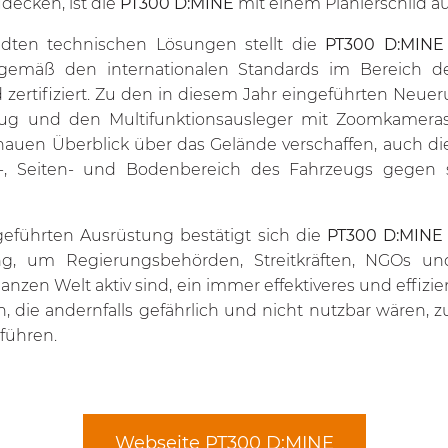
ecken, ist die
PT300 D:MINE
mit einem Planierschild au
dten technischen Lösungen stellt die
PT300 D:MINE
t gemäß den internationalen Standards im Bereich
 zertifiziert. Zu den in diesem Jahr eingeführten Neu
eug und den Multifunktionsausleger mit Zoomkamera
auen Überblick über das Gelände verschaffen, auch die
t-, Seiten- und Bodenbereich des Fahrzeugs gegen
eführten Ausrüstung bestätigt sich die
PT300 D:MINE
ng, um Regierungsbehörden, Streitkräften, NGOs un
anzen Welt aktiv sind, ein immer effektiveres und effizie
 die andernfalls gefährlich und nicht nutzbar wären, 
führen.
Webseite PT300 D:MINE