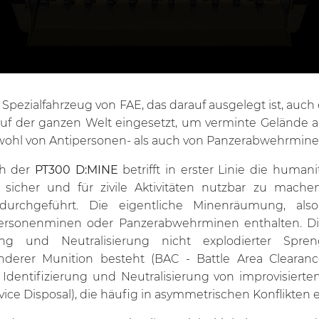
n Spezialfahrzeug von FAE, das darauf ausgelegt ist, au
auf der ganzen Welt eingesetzt, um verminte Gelände 
hl von Antipersonen- als auch von Panzerabwehrminen 
h der
PT300 D:MINE
betrifft in erster Linie die huma
sicher und für zivile Aktivitäten nutzbar zu mach
rchgeführt. Die eigentliche Minenräumung, als
ipersonenminen oder Panzerabwehrminen enthalten. D
ng und Neutralisierung nicht explodierter Spr
nderer Munition besteht (BAC - Battle Area Clearan
 Identifizierung und Neutralisierung von improvisiert
ice Disposal), die häufig in asymmetrischen Konflikten 