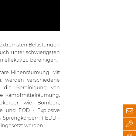
ch extremsten Belastungen
auch unter schwierigsten
effektiv zu bereinigen.
nitäre Minenräumung. Mit
en, werden verschiedene
o die Bereinigung von
ie Kampfmittelräumung,
engkörper wie Bomben,
ce und EOD - Explosive
en Sprengkörpern (IEDD -
eingesetzt werden.