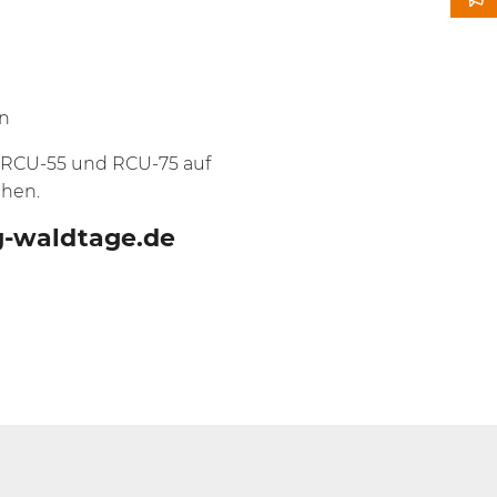
en
 RCU-55 und RCU-75 auf
ehen.
g-waldtage.de