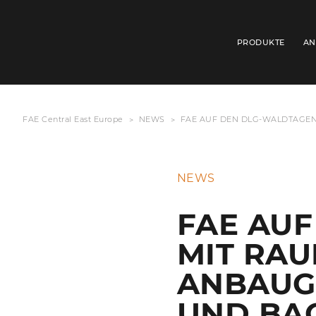
PRODUKTE
AN
FAE Central East Europe
NEWS
FAE AUF DEN DLG-WALDTAGE
NEWS
FAE AUF
MIT RA
ANBAUG
UND BA