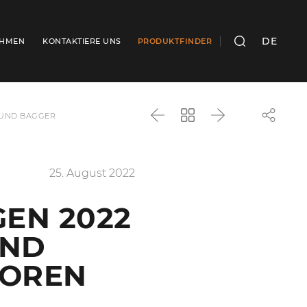
DE
EHMEN
KONTAKTIERE UNS
PRODUKTFINDER
SUCHEN
 UND BAGGER
Zurück
Zurück
Weiter
zur
Liste
25. August 2022
EN 2022
UND
TOREN