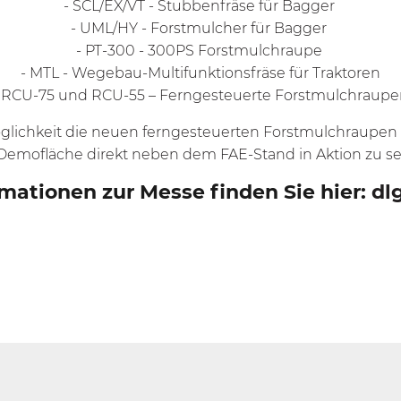
-
SCL/EX/VT
- Stubbenfräse für Bagger
-
UML/HY
- Forstmulcher für Bagger
-
PT-300
- 300PS Forstmulchraupe
-
MTL
- Wegebau-Multifunktionsfräse für Traktoren
RCU-75
und
RCU-55
– Ferngesteuerte Forstmulchraup
glichkeit die neuen ferngesteuerten Forstmulchraupen
Demofläche direkt neben dem FAE-Stand in Aktion zu s
mationen zur Messe finden Sie hier:
dl