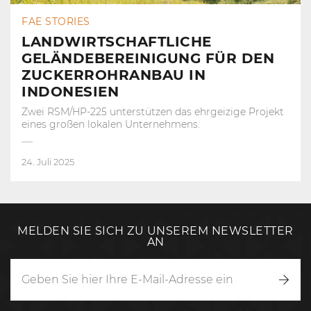
FAE STORIES
LANDWIRTSCHAFTLICHE
GELÄNDEBEREINIGUNG FÜR DEN
ZUCKERROHRANBAU IN
INDONESIEN
Zwei RSM/HP-225 unterstützen das ehrgeizige Projekt
eines großen lokalen Unternehmens.
24. Juli 2025
MELDEN SIE SICH ZU UNSEREM NEWSLETTER
AN
Anm