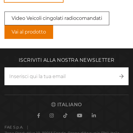
Video Veicoli cingolati radiocomandati
Vai al prodotto
ISCRIVITI ALLA NOSTRA NEWSLETTER
Iscriv
ITALIANO
Facebook
Instagram
TikTok
Youtube
Linkedin
FAE S.p.A.