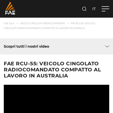
IT
FAE S.P.A.
CERCA
FAE S.p.A.
VEICOLI CINGOLATI RADIOCOMANDATI
FAE RCU-55: VEICOLO
CINGOLATO RADIOCOMANDATO COMPATTO AL LAVORO IN AUSTRALIA
Scopri tutti i nostri video
FAE RCU-55: VEICOLO CINGOLATO
RADIOCOMANDATO COMPATTO AL
LAVORO IN AUSTRALIA