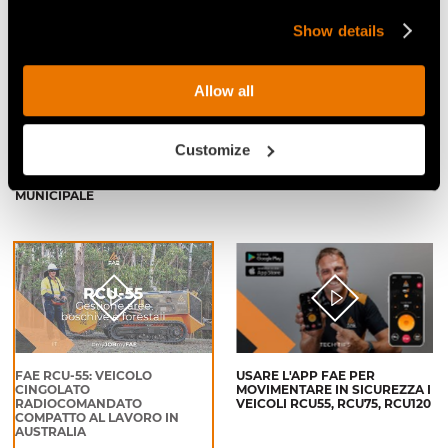
Show details
Allow all
VIDEO - FAE RCU-55 - IL
FAE RCU-55: POTENZA
Customize
VEICOLO RADIOCOMANDATO
COMPATTA E FACILE DA
PER LAVORAZIONI IN AMBITO
TRASPORTARE CON CARRELLO
FORESTALE, AGRICOLO E
APPENDICE!
MUNICIPALE
FAE RCU-55: VEICOLO
USARE L'APP FAE PER
CINGOLATO
MOVIMENTARE IN SICUREZZA I
RADIOCOMANDATO
VEICOLI RCU55, RCU75, RCU120
COMPATTO AL LAVORO IN
AUSTRALIA