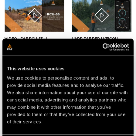
VIDEO - FAE RCU-55 - IL
L'APP FAE PER I VEICOLI
VEICOLO CINGOLATO
CINGOLATI RADIOCOMANDATI
COMPATTO
RCU
RADIOCOMANDATO
This website uses cookies
We use cookies to personalise content and ads, to
provide social media features and to analyse our traffic.
We also share information about your use of our site with
our social media, advertising and analytics partners who
VIDEO - FAE SCL/RCU -
VIDEO - FAE RCU-55 - IL
may combine it with other information that you’ve
FRESACEPPI SCL/RCU55 PER IL
NUOVO VEICOLO CINGOLATO
provided to them or that they’ve collected from your use
VEICOLO CINGOLATO
RADIOCOMANDATO
RADIOCOMANDATO FAE
EQUIPAGGIATO CON LA
of their services.
RCU55
TRINCIA FORESTALE BL1/RCU