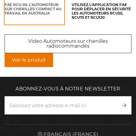
FAE RCU-55: L’AUTOMOTEUR
UTILISEZ L'APPLICATION FAE
SUR CHENILLES COMPACT AU
POUR DÉPLACER EN SÉCURITÉ
TRAVAIL EN AUSTRALIA
LES AUTOMOTEURS RCU55,
RCU75 ET RCU120
Video Automoteurs sur chenilles
radiocommandés
Voir le produit
ABONNEZ-VOUS À NOTRE NEWSLETTER
Inscr
vous
FRANÇAIS (FRANCE)