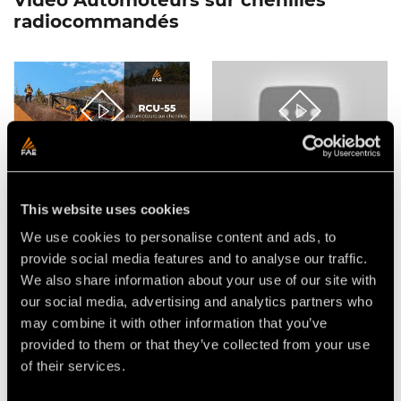
Video Automoteurs sur chenilles
radiocommandés
VIDÉO - FAE RCU55 -
L’AUTOMOTEUR SUR
CHENILLES COMPACT
This website uses cookies
RADIOCOMMANDÉ
We use cookies to personalise content and ads, to
provide social media features and to analyse our traffic.
We also share information about your use of our site with
our social media, advertising and analytics partners who
may combine it with other information that you’ve
provided to them or that they’ve collected from your use
of their services.
VIDEO - FAE SCL/RCU -
VIDÉO - FAE RCU-55 - LE
BROYEUR DE SOUCHES
NOUVEL AUTOMOTEUR SUR