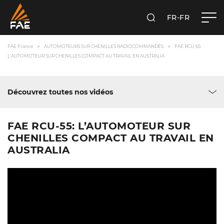
FR-FR
RECHERCHER
FAE FRANCE SAS
FAE France
AUTOMOTEURS SUR CHENILLES RADIOCOMMANDÉS
FAE RCU-55:
L’AUTOMOTEUR SUR CHENILLES COMPACT AU TRAVAIL EN AUSTRALIA
Découvrez toutes nos vidéos
FAE RCU-55: L’AUTOMOTEUR SUR
CHENILLES COMPACT AU TRAVAIL EN
AUSTRALIA