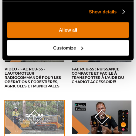
SCL/RCU55 POUR
CHENILLES RADIOCOMMANDÉ
L'AUTOMOTEUR SUR
ÉQUIPÉ DU BROYEUR
CHENILLES RADIOCOMMANDÉ
FORESTIER BL1/RCU
Show details
FAE RCU55
Allow all
Customize
VIDÉO - FAE RCU-55 -
FAE RCU-55 : PUISSANCE
L’AUTOMOTEUR
COMPACTE ET FACILE À
RADIOCOMMANDÉ POUR LES
TRANSPORTER À L'AIDE DU
OPÉRATIONS FORESTIÈRES,
CHARIOT ACCESSOIRE!
AGRICOLES ET MUNICIPALES