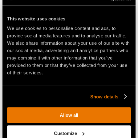
This website uses cookies
Video Veicoli cingolati radiocomandati
We use cookies to personalise content and ads, to
provide social media features and to analyse our traffic.
We also share information about your use of our site with
our social media, advertising and analytics partners who
may combine it with other information that you’ve
provided to them or that they’ve collected from your use
of their services.
VIDEO - FAE RCU-55 - IL
L'APP FAE PER I VEICOLI
VEICOLO CINGOLATO
CINGOLATI RADIOCOMANDATI
COMPATTO
RCU
RADIOCOMANDATO
Show details
Allow all
Customize