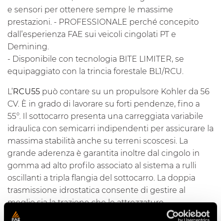
e sensori per ottenere sempre le massime
prestazioni. - PROFESSIONALE perché concepito
dall’esperienza FAE sui veicoli cingolati PT e
Demining.
- Disponibile con tecnologia BITE LIMITER, se
equipaggiato con la trincia forestale BL1/RCU.
L’
RCU55
può contare su un propulsore Kohler da 56
CV. È in grado di lavorare su forti pendenze, fino a
55°. Il sottocarro presenta una carreggiata variabile
idraulica con semicarri indipendenti per assicurare la
massima stabilità anche su terreni scoscesi. La
grande aderenza è garantita inoltre dal cingolo in
gomma ad alto profilo associato al
sistema a rulli
oscillanti a tripla flangia del sottocarro
. La doppia
trasmissione idrostatica consente di gestire al
meglio sia la trazione che le attrezzature.