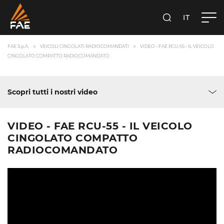
IT
FAE S.P.A.
CERCA
FAE S.p.A.
VEICOLI CINGOLATI RADIOCOMANDATI
VIDEO - FAE RCU-55 - IL VEICOLO
CINGOLATO COMPATTO RADIOCOMANDATO
Scopri tutti i nostri video
VIDEO - FAE RCU-55 - IL VEICOLO
CINGOLATO COMPATTO
RADIOCOMANDATO