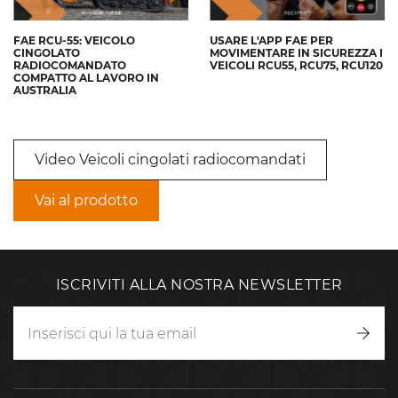
FAE RCU-55: VEICOLO
USARE L'APP FAE PER
CINGOLATO
MOVIMENTARE IN SICUREZZA I
RADIOCOMANDATO
VEICOLI RCU55, RCU75, RCU120
COMPATTO AL LAVORO IN
AUSTRALIA
Video Veicoli cingolati radiocomandati
Vai al prodotto
ISCRIVITI ALLA NOSTRA NEWSLETTER
Iscriv