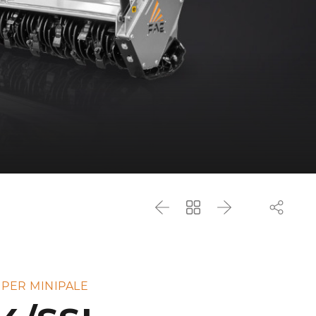
Precedente
Torna
Successivo
all'elenco
 PER MINIPALE