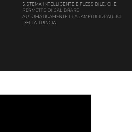
SISTEMA INTELLIGENTE E FLESSIBILE, CHE
PERMETTE DI CALIBRARE
AUTOMATICAMENTE I PARAMETRI IDRAULICI
DELLA TRINCIA