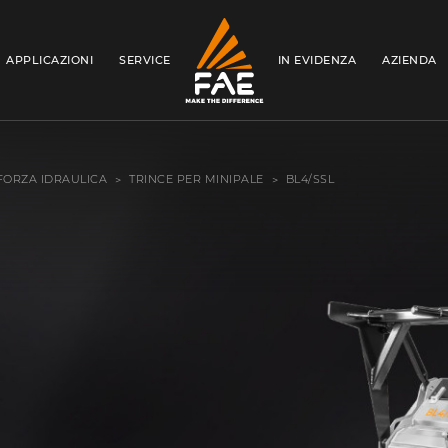
APPLICAZIONI
SERVICE
IN EVIDENZA
AZIENDA
FAE S.P.A.
 FORZA IDRAULICA
TRINCE PER MINIPALE
BL4/SSL