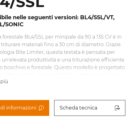
4/SSL
bile nelle seguenti versioni: BL4/SSL/VT,
SL/SONIC
ia forestale BL4/SSL per minipale da 90 a 135 CV è in
 triturare materiali fino a 30 cm di diametro. Grazie
nologia Bite Limiter, questa testata è pensata per
 un'elevata produttività e una triturazione efficiente
o boschivo e forestale. Questo modello è progettato
re all'operatore elevata visibilità, resistenza nel tempo
 più
tà di manutenzione. La trincia forestale BL4/SSL è
ile nella versione VT oppure nella versione Sonic, la
ia esclusiva FAE che massimizza le prestazioni per
mento della produttività fino al 30%. La testata può
di informazioni
Scheda tecnica
le lame BL/MAX o gli utensili C/3/MAX. È disponibile
rghezze BL4/SSL-150, BL4/SSL-175 e BL4/SSL-200.