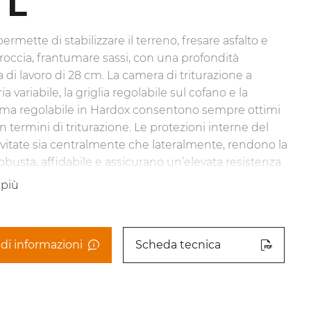
TL
ermette di stabilizzare il terreno, fresare asfalto e
i roccia, frantumare sassi, con una profondità
di lavoro di 28 cm. La camera di triturazione a
 variabile, la griglia regolabile sul cofano e la
ama regolabile in Hardox consentono sempre ottimi
 in termini di triturazione. Le protezioni interne del
avvitate sia centralmente che lateralmente, rendono la
robusta, affidabile e assicurano un’elevata resistenza
a. Il comodo indicatore di profondità permette il
 più
 del livello di lavoro direttamente dalla cabina. La
centrale con sistema di allineamento del cardano è
per abbinarsi a un’ampia gamma di trattori presenti
di informazioni
Scheda tecnica
ato. La testata monta di serie gli utensili G/3, sono
ile in opzione i G/3/HD o i picchi R/65 o R/65/HD.