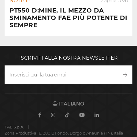
NOTIZIE
17 aprile 2026
PT550 D:MINE, IL MEZZO DA
SMINAMENTO FAE PIÙ POTENTE DI
SEMPRE
ISCRIVITI ALLA NOSTRA NEWSLETTER
Iscriv
ITALIANO
Facebook
Instagram
TikTok
Youtube
Linkedin
FAE S.p.A.
Zona Produttiva 18, 38013 Fondo, Borgo d'Anaunia (TN), Italia