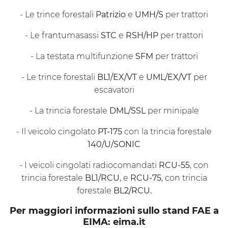
- Le trince forestali
Patrizio
e
UMH/S
per trattori
- Le frantumasassi
STC
e
RSH/HP
per trattori
- La testata multifunzione
SFM
per trattori
- Le trince forestali
BL1/EX/VT
e
UML/EX/VT
per
escavatori
- La trincia forestale
DML/SSL
per minipale
- Il veicolo cingolato
PT-175
con la trincia forestale
140/U/SONIC
- I veicoli cingolati radiocomandati
RCU-55
, con
trincia forestale
BL1/RCU
, e
RCU-75
, con trincia
forestale
BL2/RCU.
Per maggiori informazioni sullo stand FAE a
EIMA:
eima.it