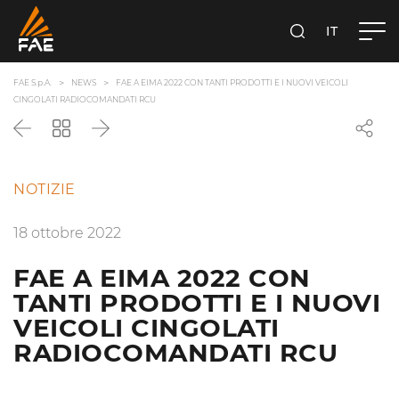
IT
FAE S.P.A.
CERCA
FAE S.p.A.
NEWS
FAE A EIMA 2022 CON TANTI PRODOTTI E I NUOVI VEICOLI
CINGOLATI RADIOCOMANDATI RCU
Precedente
Torna
Successivo
all'elenco
NOTIZIE
18 ottobre 2022
FAE A EIMA 2022 CON
TANTI PRODOTTI E I NUOVI
VEICOLI CINGOLATI
RADIOCOMANDATI RCU