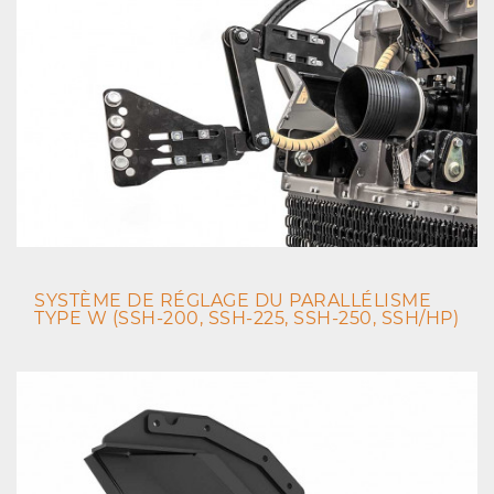
SYSTÈME DE RÉGLAGE DU PARALLÉLISME
TYPE W (SSH-200, SSH-225, SSH-250, SSH/HP)