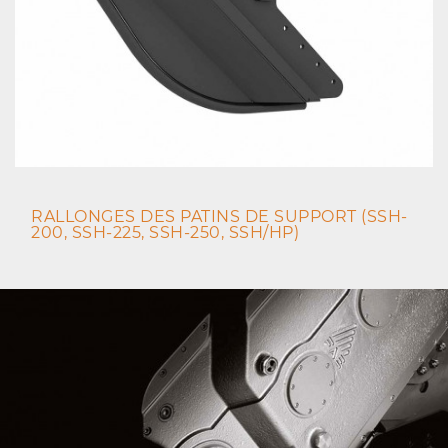
RALLONGES DES PATINS DE SUPPORT (SSH-
200, SSH-225, SSH-250, SSH/HP)