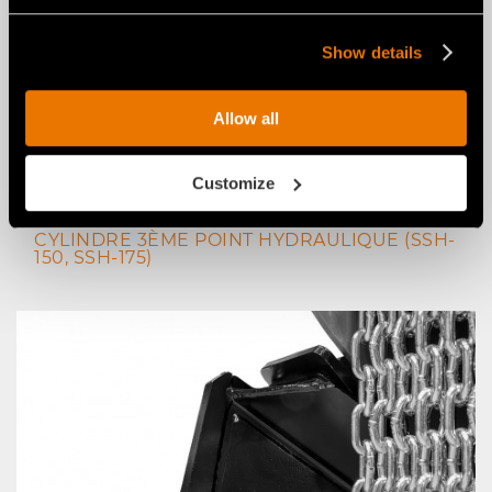
Show details
Allow all
Customize
CYLINDRE 3ÈME POINT HYDRAULIQUE (SSH-
150, SSH-175)