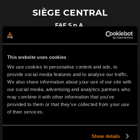
SIÈGE CENTRAL
FAE S.p.A.
Zona Produttiva 18 - 38013 Fondo - Borgo d'Anaunia
(TN) - Italia
Tél.
+39 0463 840 000
info@fae-group.com
This website uses cookies
We use cookies to personalise content and ads, to
provide social media features and to analyse our traffic.
SITES DE PRODUCTION
We also share information about your use of our site with
our social media, advertising and analytics partners who
FAE Mechanical Technologies S.r.l
may combine it with other information that you’ve
Via Enrico Fermi, 4/10 – 36053 Gambellara (VI) - Italy
provided to them or that they’ve collected from your use
Ph. (+39) 0444 149 7654 – email:
info@nexteel.it
of their services.
FAE Components
Via Fleres 9/D, 39041 Colle Isarco (BZ) - Italy
Show details
info@fae-group.com