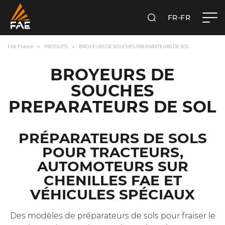
FR-FR
RECHERCHER
FAE FRANCE SAS
FAE France
PRODUITS
BROYEURS DE SOUCHES PREPARATEURS DE SOL
BROYEURS DE
SOUCHES
PREPARATEURS DE SOL
PRÉPARATEURS DE SOLS
POUR TRACTEURS,
AUTOMOTEURS SUR
CHENILLES FAE ET
VÉHICULES SPÉCIAUX
Des modèles de préparateurs de sols pour fraiser le