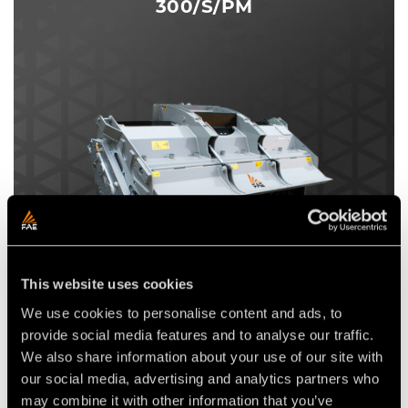
300/S/PM
This website uses cookies
Préparateur de sols pour véhicules spéciaux de 250 à
We use cookies to personalise content and ads, to
400 ch.
provide social media features and to analyse our traffic.
PUISSANCE
We also share information about your use of our site with
de 250 à 400 ch
our social media, advertising and analytics partners who
DIAMÈTRE MAX. DE BROYAGE
may combine it with other information that you’ve
Ø 50 cm max