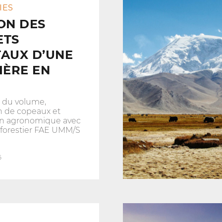
IES
ON DES
ETS
AUX D’UNE
IÈRE EN
 du volume,
n de copeaux et
ion agronomique avec
 forestier FAE UMM/S
6