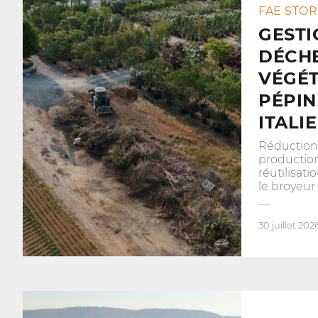
FAE STOR
GESTI
DÉCH
VÉGÉT
PÉPIN
ITALIE
Réduction
productio
réutilisat
le broyeur
30 juillet 202