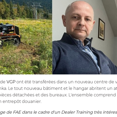
s de
VGP
ont été transférées dans un nouveau centre de ve
ka. Le tout nouveau bâtiment et le hangar abritent un a
pièces détachées et des bureaux. L'ensemble comprend
n entrepôt douanier.
siège de FAE dans le cadre d'un Dealer Training très intéress