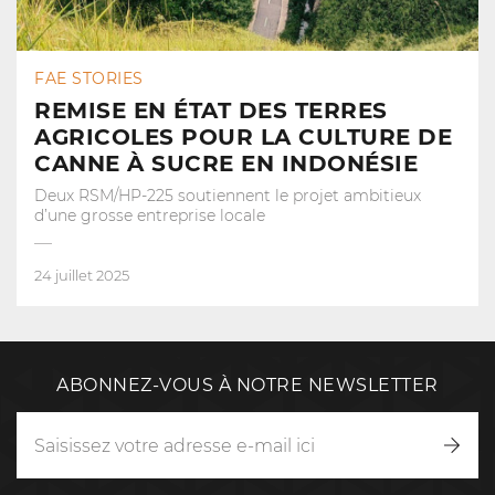
FAE STORIES
REMISE EN ÉTAT DES TERRES
AGRICOLES POUR LA CULTURE DE
CANNE À SUCRE EN INDONÉSIE
Deux RSM/HP-225 soutiennent le projet ambitieux
d’une grosse entreprise locale
24 juillet 2025
ABONNEZ-VOUS À NOTRE NEWSLETTER
Inscr
vous