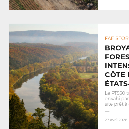
FAE STOR
BROY
FORES
INTEN
CÔTE 
ÉTATS
Le PT550 t
envahi par
site prêt 
27 avril 2026