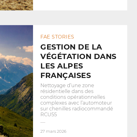
FAE STORIES
GESTION DE LA
VÉGÉTATION DANS
LES ALPES
FRANÇAISES
Nettoyage d’une zone
résidentielle dans des
conditions opérationnelles
complexes avec l’automoteur
sur chenilles radiocommandé
RCU55
27 mars 2026