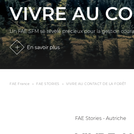
VIVRE AU C
Un FAE SFM se révèle précieux pour la gestion courant
En savoir plus
FAE France
FAE STORIES
VIVRE AU CONTACT DE LA FORÊT
FAE Stories - Autriche