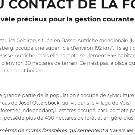
U CONTACT DE LA F
èle précieux pour la gestion courante 
 im Gebirge, située en Basse-Autriche méridionale (N
erg, occupe une superficie d'environ 192 km². Il s'agit d
sse-Autriche, mais elle compte seulement 646 habitants
d'environ 30 hectares de terrain. Ce n'est pas la place q
 densément boisée.
e grande partie de la population s'occupe de sylvicultur
e cas de
Josef Ottersböck
, qui vit dans le village de Vois.
orestier indépendant, il est très occupé, car il compte pa
qui possède plus de 400 hectares de forêt et en gère plus
lomètres de routes forestières qui serpentent à travers les 