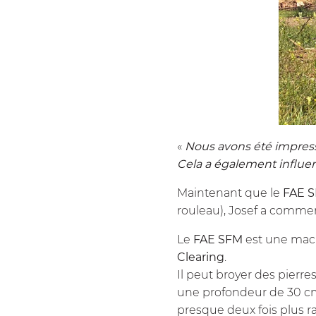
«
Nous avons été impres
Cela a également influe
Maintenant que le
FAE
S
rouleau), Josef a commencé
Le
FAE
SFM
est une mach
Clearing
.
Il peut broyer des pierr
une profondeur de 30 cm.
presque deux fois plus r