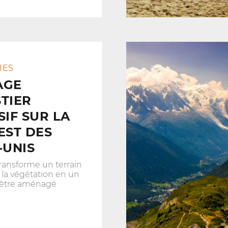
IES
AGE
TIER
SIF SUR LA
EST DES
-UNIS
ransforme un terrain
 la végétation en un
à être aménagé