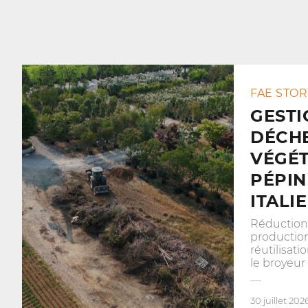
FAE STOR
GESTI
DÉCH
VÉGÉT
PÉPIN
ITALIE
Réduction
productio
réutilisat
le broyeur
30 juillet 202