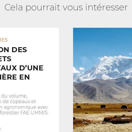
Cela pourrait vous intéresser
IES
ON DES
ETS
AUX D’UNE
IÈRE EN
 du volume,
n de copeaux et
ion agronomique avec
 forestier FAE UMM/S
6