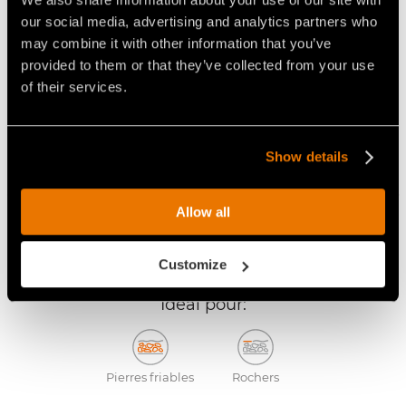
our social media, advertising and analytics partners who
may combine it with other information that you’ve
provided to them or that they’ve collected from your use
of their services.
Show details
Allow all
Outil STC/3
Customize
STANDARD
Idéal pour:
Pierres friables
Rochers