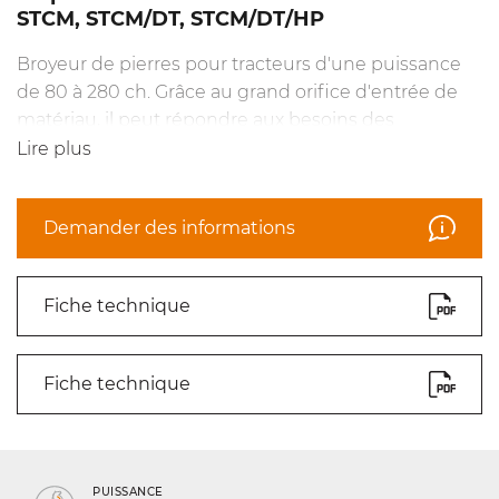
STCM, STCM/DT, STCM/DT/HP
Broyeur de pierres pour tracteurs d'une puissance
de 80 à 280 ch. Grâce au grand orifice d'entrée de
matériau, il peut répondre aux besoins des
professionnels qui doivent broyer des pierres jusqu'à
Lire plus
30 cm de diamètre et travailler jusqu'à une
profondeur de 20 cm. La gamme
STCM
propose des
Demander des informations
modèles à transmission simple ou à double
transmission. Disponible en cinq largeurs : 125, 150,
175, 200 et 225. Le STCM peut être équipé des outils
Fiche technique
STC/3, STC/3/HD ou STC/3/FP.
Fiche technique
PUISSANCE