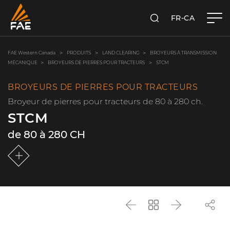
FR-CA
RECHERCHER
FAE WESTERN CANADA LTD
FAE Western Canada
PRODUITS
LAND CLEARING
BROYEURS À TRANSMISSION
MÉCANIQUE
BROYEURS DE PIERRES POUR TRACTEURS
STCM
BROYEURS DE PIERRES POUR TRACTEURS
Broyeur de pierres pour tracteurs de 80 à 280 ch.
STCM
de 80 à 280 CH
Précédent
Revenir
Suivant
à
la