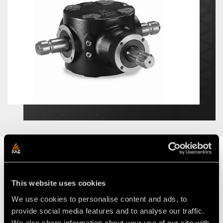
OUTILS D'ORIGINE FAE
Performance inégalée
This website uses cookies
We use cookies to personalise content and ads, to
provide social media features and to analyse our traffic.
We also share information about your use of our site with