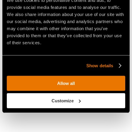
We use cookies to personalise content and ads, to
provide social media features and to analyse our traffic.
We also share information about your use of our site with
our social media, advertising and analytics partners who
may combine it with other information that you’ve
provided to them or that they’ve collected from your use
of their services.
Outil B/3
STANDARD
Idéal pour:
Show details
Allow all
Arbres à fibres
Souches au-
Buissons et
courtes
dessus du
branchages
niveau du sol
Customize