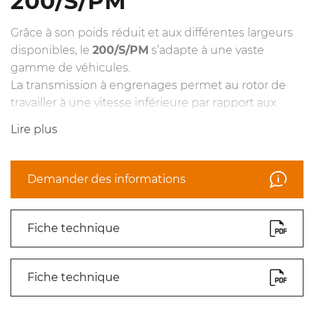
200/S/PM
Grâce à son poids réduit et aux différentes largeurs
disponibles, le
200/S/PM
s’adapte à une vaste
gamme de véhicules.
La transmission à engrenages permet au rotor de
travailler à une vitesse inférieure par rapport aux
broyeurs forestiers classiques à courroies.
Lire plus
Étant donné la variété d’options et de
possibilités de personnalisation relative à
ces modèles, les différentes solutions
Demander des informations
d’équipement sont disponibles uniquement
sur demande.
Fiche technique
Fiche technique