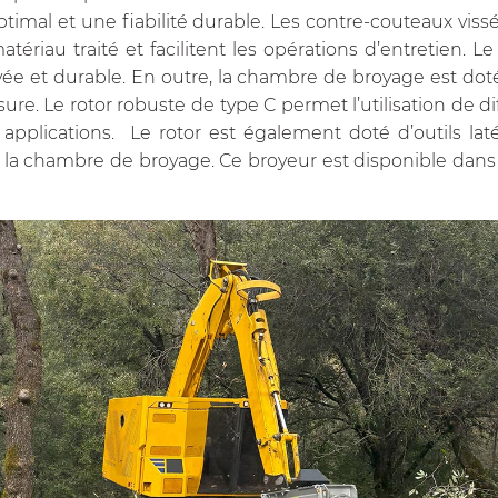
ptimal et une fiabilité durable. Les contre-couteaux vi
ériau traité et facilitent les opérations d’entretien. L
levée et durable. En outre, la chambre de broyage est dot
re. Le rotor robuste de type C permet l’utilisation de dif
s applications. Le rotor est également doté d’outils la
 la chambre de broyage. Ce broyeur est disponible dans