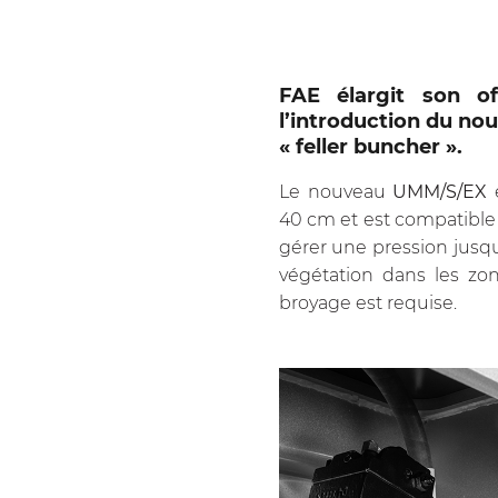
FAE élargit son o
l’introduction du n
« feller buncher ».
Le nouveau
UMM/S/EX
e
40 cm et est compatible a
gérer une pression jusqu
végétation dans les zon
broyage est requise.