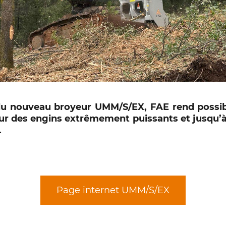
du nouveau broyeur UMM/S/EX, FAE rend possible
sur des engins extrêmement puissants et jusqu’à
.
Page internet UMM/S/EX