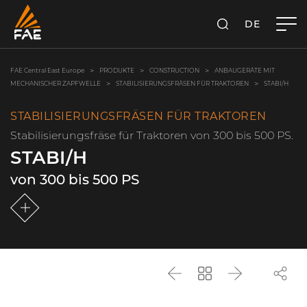
DE
SUCHEN
FAE CENTRAL EAST EUROPE GMBH
FAE Central East Europe
PRODUKTE
CONSTRUCTION
ANBAUGERÄTE MIT
MECHANISCHER ZAPFWELLE
STABILISIERUNGSFRÄSEN FÜR TRAKTOREN
STABI/H
STABILISIERUNGSFRÄSEN FÜR TRAKTOREN
Stabilisierungsfräse für Traktoren von 300 bis 500 PS.
STABI/H
von 300 bis 500 PS
Zurück
Zurück
Weiter
zur
Liste