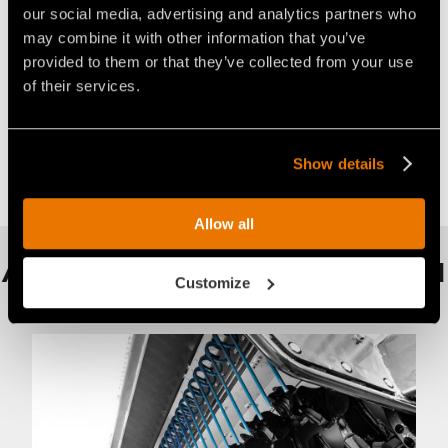
our social media, advertising and analytics partners who
STANDARD
may combine it with other information that you’ve
Ideal für:
provided to them or that they’ve collected from your use
of their services.
Torfboden
Show details
Allow all
AUSSTATTUNG AUF WUNSCH
Customize