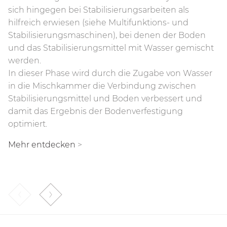
Kammer.
Antrieb ist äußerst robust, verringert den
einsinken zu lassen. Aufgrund dieser technischen
Mehr entdecken
>
sich hingegen bei Stabilisierungsarbeiten als
Wartungsaufwand und ist ideal für Arbeiten mit
Lösung wird die Produktivität erhöht und der
Im Vergleich mit einer Maschine, die mit dem
hilfreich erwiesen (siehe Multifunktions- und
sehr hohen Drehmomenten geeignet.
Energiebedarf gesenkt. Dies wirkt sich ebenfalls
Rahmen in den Boden eindringt, reduziert die
Stabilisierungsmaschinen), bei denen der Boden
positiv auf den Kraftstoffverbrauch aus.
Kammer mit variabler Geometrie die Traktionskräfte
Mehr entdecken
>
und das Stabilisierungsmittel mit Wasser gemischt
und sorgt für einen geringeren Kraftstoffverbrauch,
Mehr entdecken
>
werden.
eine erhöhte Betriebsgeschwindigkeit und somit
In dieser Phase wird durch die Zugabe von Wasser
eine größere Zeitersparnis.
in die Mischkammer die Verbindung zwischen
Stabilisierungsmittel und Boden verbessert und
Mehr entdecken
>
damit das Ergebnis der Bodenverfestigung
optimiert.
Mehr entdecken
>