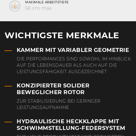
MAXIMALE ARBEITSTIEFE
56 cm max
WICHTIGSTE MERKMALE
KAMMER MIT VARIABLER GEOMETRIE
DIE PERFORMANCES SIND SOWOHL IM HINBLICK
AUF DIE LEBENSDAUER ALS AUCH AUF DIE
LEISTUNGSFÄHIGKEIT AUSGEZEICHNET
KONZIPIERTER SOLIDER
BEWEGLICHER ROTOR
ZUR STABILISIERUNG BEI GERINGER
LEISTUNGSAUFNAHME
HYDRAULISCHE HECKKLAPPE MIT
SCHWIMMSTELLUNG-FEDERSYSTEM