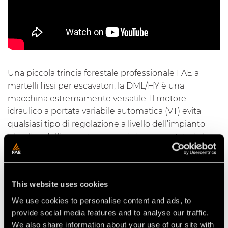
Una piccola trincia forestale professionale FAE a
martelli fissi per escavatori, la DML/HY è una
macchina estremamente versatile. Il motore
idraulico a portata variabile automatica (VT) evita
qualsiasi tipo di regolazione a livello dell’impianto
idraulico dell’escavatore su cui viene montata. I due
cofani azionabili meccanicamente o idraulicamente
(optional), permettono sia la triturazione di alberi
(cofano anteriore), sia di tutto il materiale fine o
This website uses cookies
fibroso che non necessita dell’abbattimento
preventivo (cofano posteriore).
We use cookies to personalise content and ads, to
provide social media features and to analyse our traffic.
We also share information about your use of our site with