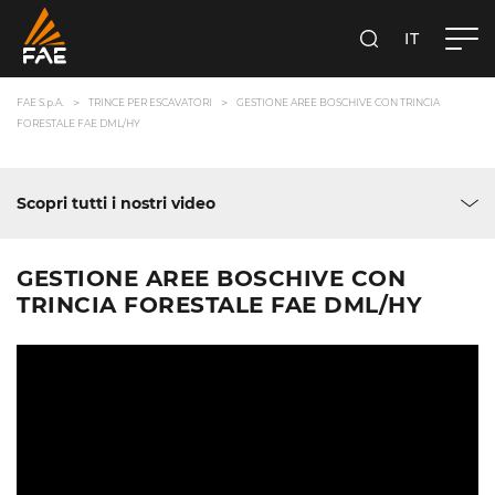
IT
FAE S.P.A.
CERCA
FAE S.p.A.
TRINCE PER ESCAVATORI
GESTIONE AREE BOSCHIVE CON TRINCIA
FORESTALE FAE DML/HY
Scopri tutti i nostri video
GESTIONE AREE BOSCHIVE CON
TRINCIA FORESTALE FAE DML/HY