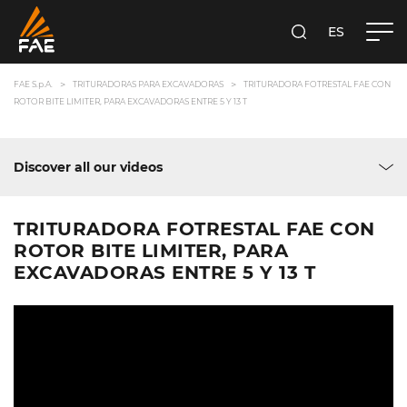
ES
FAE S.P.A.
BUSCA
FAE S.p.A.
TRITURADORAS PARA EXCAVADORAS
TRITURADORA FOTRESTAL FAE CON
ROTOR BITE LIMITER, PARA EXCAVADORAS ENTRE 5 Y 13 T
Discover all our videos
TRITURADORA FOTRESTAL FAE CON
ROTOR BITE LIMITER, PARA
EXCAVADORAS ENTRE 5 Y 13 T