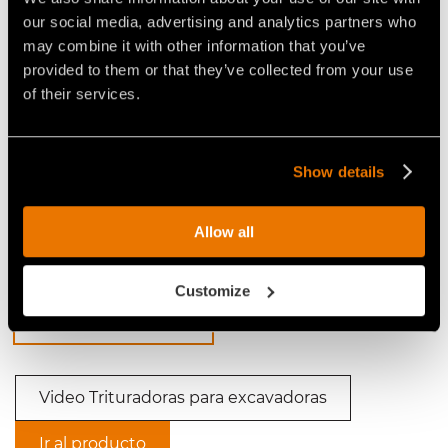
our social media, advertising and analytics partners who
may combine it with other information that you’ve
provided to them or that they’ve collected from your use
of their services.
Video Trituradoras para excavadoras
Show details
Allow all
TRITURADORA FOTRESTAL FAE
Customize
CON ROTOR BITE LIMITER,
PARA EXCAVADORAS ENTRE 5
Y 13 T
Video Trituradoras para excavadoras
Ir al producto