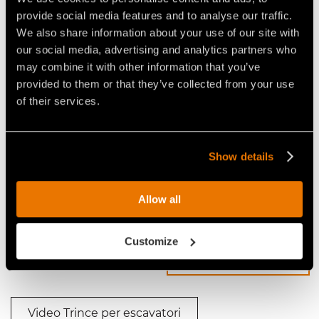
in caso di necessità e riducendo al minimo il rischio
provide social media features and to analyse our traffic.
di stallo del rotore.
We also share information about your use of our site with
our social media, advertising and analytics partners who
may combine it with other information that you’ve
provided to them or that they’ve collected from your use
Video Trince per escavatori
of their services.
Show details
Allow all
VIDEO - FAE BL3/EX - TRINCIA
TRINCIA FORESTALE FAE
FORESTALE FAE BL3/EX CON
BL3/EX CON ESCAVATORE
Customize
ESCAVATORE SUPERTRAK
SANY
SK200MX
Video Trince per escavatori