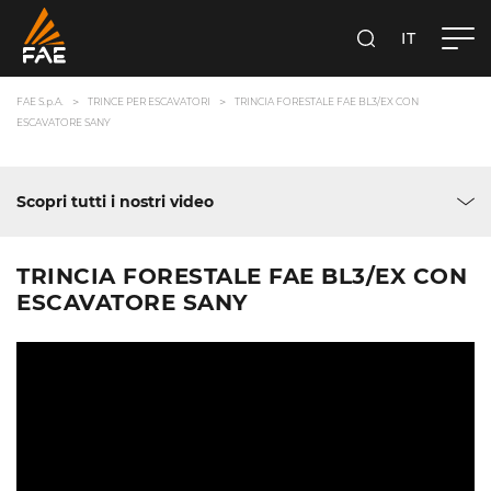
IT
FAE S.P.A.
CERCA
FAE S.p.A.
TRINCE PER ESCAVATORI
TRINCIA FORESTALE FAE BL3/EX CON
ESCAVATORE SANY
Scopri tutti i nostri video
TRINCIA FORESTALE FAE BL3/EX CON
ESCAVATORE SANY