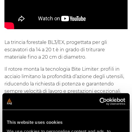
La trincia forestale BL3/EX, progettata per gli
escavatori da 14 a 20 t è in grado di triturare
materiale fino a 20 cm di diametro.
Il rotore monta la tecnologia Bite Limiter: profili in
acciaio limitano la profondità d’azione degli utensili,
riducendo la richiesta di potenza e garantendo
sempre velocità di lavoro e prestazioni eccezionali.
Le lame BL in acciaio forgiato trattato termicamente
sono resistenti e riaffilabili, riducendo i costi
d’esercizio. La BL3/EX/VT è dotata di motore da
110/60 cc VT (Variable Torque), che migliora
This website uses cookies
sensibilmente le prestazioni aumentando la coppia
We use cookies to personalise content and ads, to