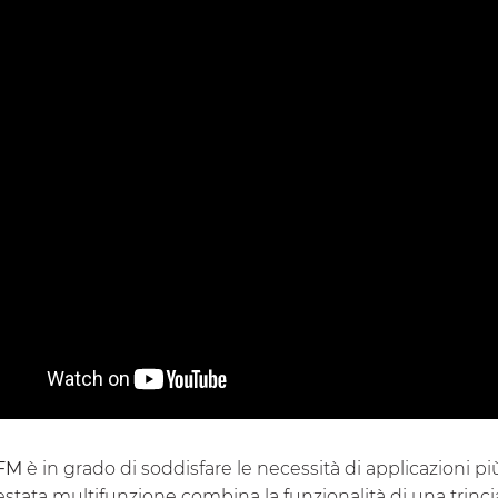
FM
è in grado di soddisfare le necessità di applicazioni pi
stata multifunzione combina la funzionalità di una trincia 