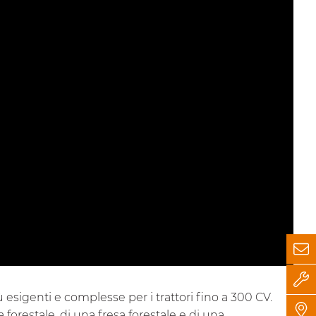
ù esigenti e complesse per i trattori fino a 300 CV.
forestale, di una fresa forestale e di una