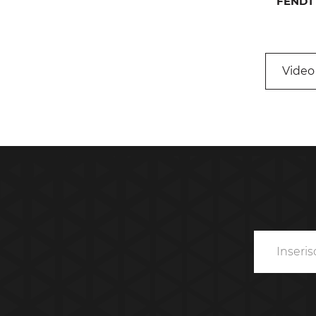
FENDT
Video 