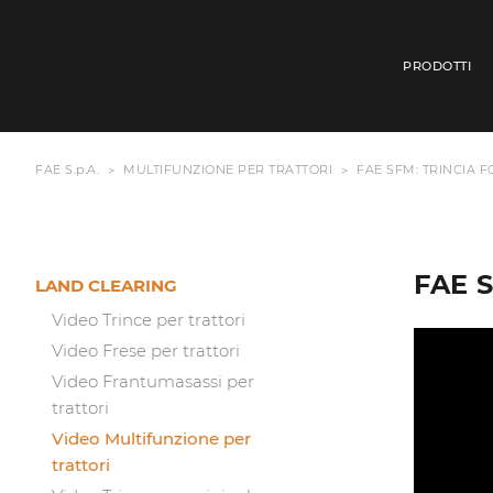
PRODOTTI
FAE S.p.A.
MULTIFUNZIONE PER TRATTORI
FAE SFM: TRINCIA 
FAE 
LAND CLEARING
Video Trince per trattori
Video Frese per trattori
Video Frantumasassi per
trattori
Video Multifunzione per
trattori