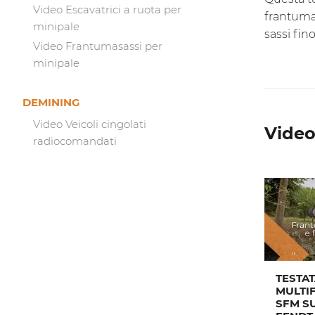
Video Escavatrici a ruota per
frantuma
minipale
sassi fi
Video Frantumasassi per
minipale
DEMINING
Video Veicoli cingolati
Video
radiocomandati
TESTA
MULTI
SFM S