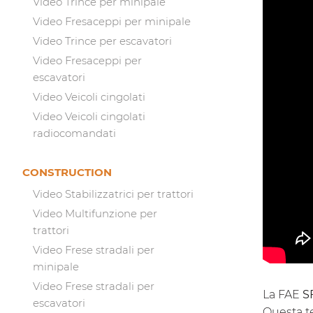
Video Trince per minipale
Video Fresaceppi per minipale
Video Trince per escavatori
Video Fresaceppi per
escavatori
Video Veicoli cingolati
Video Veicoli cingolati
radiocomandati
CONSTRUCTION
Video Stabilizzatrici per trattori
Video Multifunzione per
trattori
Video Frese stradali per
minipale
Video Frese stradali per
La FAE
S
escavatori
Questa te