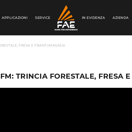
APPLICAZIONI
SERVICE
IN EVIDENZA
AZIENDA
FAE S.P.A.
FORESTALE, FRESA E FRANTUMASASSI
SFM: TRINCIA FORESTALE, FRESA 