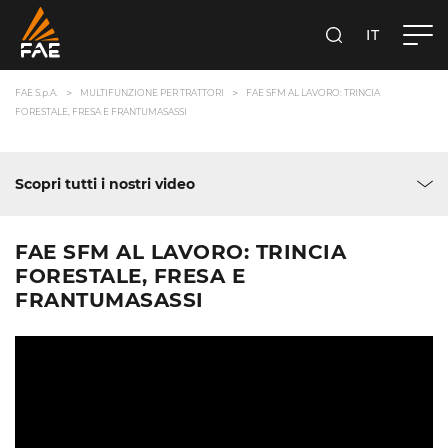
IT
FAE S.P.A.
CERCA
FAE S.p.A.
MULTIFUNZIONE PER TRATTORI
FAE SFM AL LAVORO: TRINCIA
FORESTALE, FRESA E FRANTUMASASSI
Scopri tutti i nostri video
FAE SFM AL LAVORO: TRINCIA
FORESTALE, FRESA E
FRANTUMASASSI