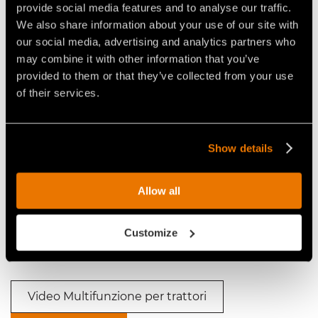
provide social media features and to analyse our traffic.
We also share information about your use of our site with
our social media, advertising and analytics partners who
may combine it with other information that you’ve
TESTATA MULTIFUNZIONE FAE
FRESATURA SU TERRENO
provided to them or that they’ve collected from your use
SFM SU TRATTORE FENDT AL
AGRICOLO CON TESTATA
of their services.
LAVORO
MULTIFUNZIONE SFM
Show details
Allow all
FAE SFM: TRINCIA FORESTALE,
FAE SFM AL LAVORO: TRINCIA
FRESA E FRANTUMASASSI
FORESTALE, FRESA E
Customize
FRANTUMASASSI
Video Multifunzione per trattori