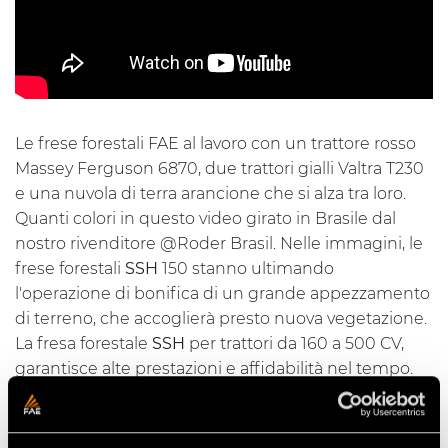
Le frese forestali FAE al lavoro con un trattore rosso
Massey Ferguson 6870, due trattori gialli Valtra T230
e una nuvola di terra arancione che si alza tra loro.
Quanti colori in questo video girato in Brasile dal
nostro rivenditore
@Roder Brasil
. Nelle immagini, le
frese forestali
SSH
150 stanno ultimando
l'operazione di bonifica di un grande appezzamento
di terreno, che accoglierà presto nuova vegetazione.
La fresa forestale
SSH
per trattori da 160 a 500 CV,
garantisce alte prestazioni e affidabilità nel tempo.
Le grandi dimensioni del rotore consentono la
triturazione di ceppi con diametro fino a 70 cm,
mentre l’elevato numero di
utensili
offre i migliori