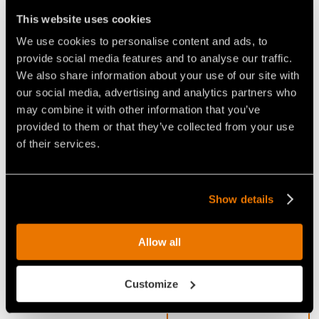
risultati nelle operazioni di triturazione anche in
This website uses cookies
presenza di radici fino a 50 cm di profondità. La
We use cookies to personalise content and ads, to
qualità dei materiali, le soluzioni tecnologiche
provide social media features and to analyse our traffic.
adottate, come l’aggiunta della controlama e le
We also share information about your use of our site with
protezioni interne intercambiabili garantiscono una
our social media, advertising and analytics partners who
produttività impareggiabile ed estrema affidabilità
may combine it with other information that you’ve
nel tempo.
provided to them or that they’ve collected from your use
of their services.
Video Frese per trattori
Show details
Allow all
Customize