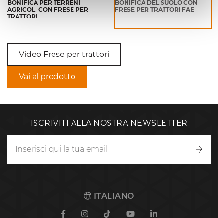
BONIFICA PER TERRENI
BONIFICA DEL SUOLO CON
AGRICOLI CON FRESE PER
FRESE PER TRATTORI FAE
TRATTORI
Video Frese per trattori
Vai al prodotto
ISCRIVITI ALLA NOSTRA NEWSLETTER
Iscriv
ITALIANO
Facebook
Instagram
TikTok
Youtube
Linkedin