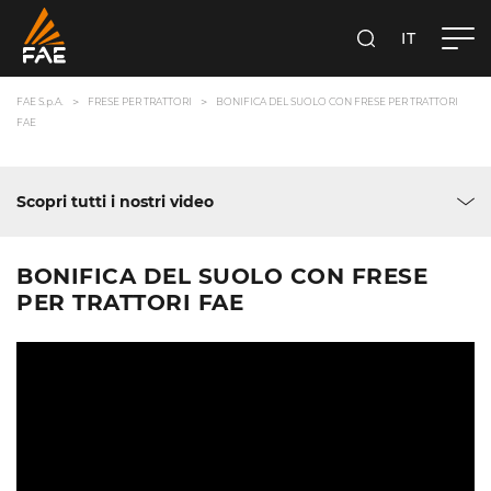
IT
FAE S.P.A.
CERCA
FAE S.p.A.
FRESE PER TRATTORI
BONIFICA DEL SUOLO CON FRESE PER TRATTORI
FAE
Scopri tutti i nostri video
BONIFICA DEL SUOLO CON FRESE
PER TRATTORI FAE