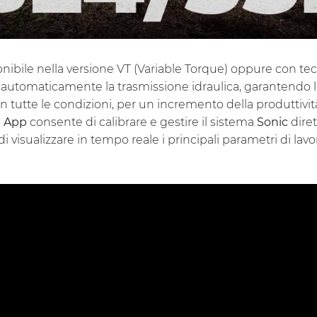
nibile nella versione VT (Variable Torque) oppure con te
e automaticamente la trasmissione idraulica, garantendo 
in tutte le condizioni, per un incremento della produttivit
 App
consente di calibrare e gestire il sistema
Sonic
dire
di visualizzare in tempo reale i principali parametri di lavo