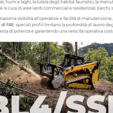
, fiumi e laghi, la tutela degli habitat faunistici, la manu
é la cura di aree verdi commerciali e residenziali, parchi, s
massima visibilità all’operatore e facilità di manutenzione,
r di FAE
: speciali profili limitano la profondità di lavoro de
iesta di potenza e garantendo una velocità operativa cost