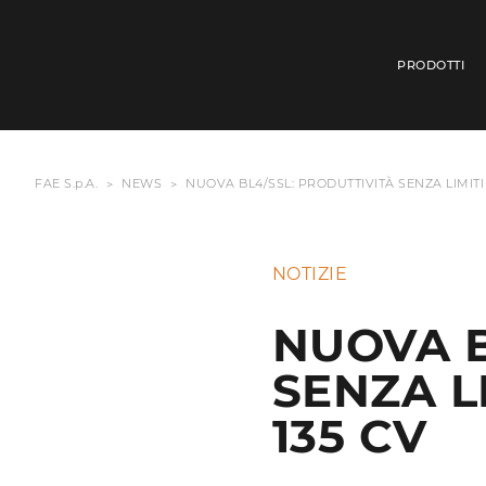
PRODOTTI
FAE S.p.A.
NEWS
NUOVA BL4/SSL: PRODUTTIVITÀ SENZA LIMITI 
NOTIZIE
NUOVA B
SENZA L
135 CV