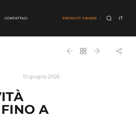
IT
CONTATTACI
PRODUCT FINDER
CERCA
Precedente
Torna
Successivo
all'elenco
10 giugno 2026
ITÀ
 FINO A