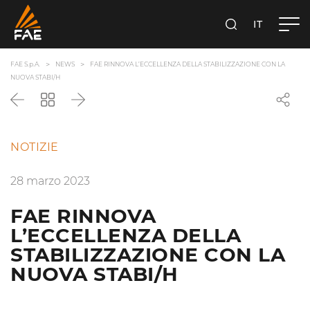
IT
FAE S.P.A.
CERCA
FAE S.p.A.
NEWS
FAE RINNOVA L’ECCELLENZA DELLA STABILIZZAZIONE CON LA
NUOVA STABI/H
Precedente
Torna
Successivo
all'elenco
NOTIZIE
28 marzo 2023
FAE RINNOVA
L’ECCELLENZA DELLA
STABILIZZAZIONE CON LA
NUOVA STABI/H