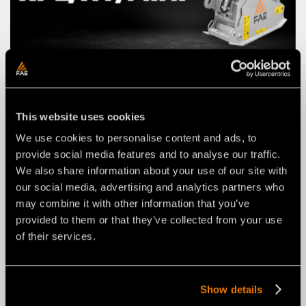
NOTIZIE
03 agosto 2026
This website uses cookies
NUOVA RPL/HY/MINI: FRESA
We use cookies to personalise content and ads, to
STRADALE FAE PER ESCAVATORI
provide social media features and to analyse our traffic.
DA 2 A 4 T.
We also share information about your use of our site with
our social media, advertising and analytics partners who
may combine it with other information that you’ve
provided to them or that they’ve collected from your use
of their services.
Show details