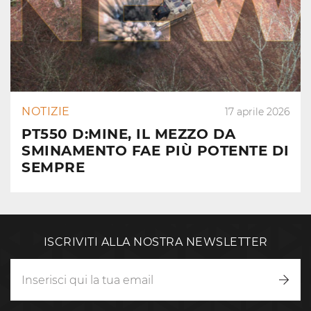
NOTIZIE
17 aprile 2026
PT550 D:MINE, IL MEZZO DA
SMINAMENTO FAE PIÙ POTENTE DI
SEMPRE
ISCRIVITI ALLA NOSTRA NEWSLETTER
Iscriv