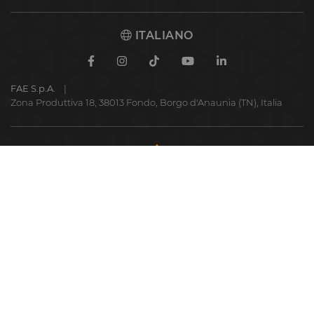
ITALIANO
Facebook
Instagram
TikTok
Youtube
Linkedin
FAE S.p.A.
Zona Produttiva 18, 38013 Fondo, Borgo d'Anaunia (TN), Italia
FAE
S.p.A.
© 2026 FAE S.p.A.
P.IVA IT01942570225
Privacy Policy
Cookie Policy
Codice etico
Misconduct report
Area Riservata FAE